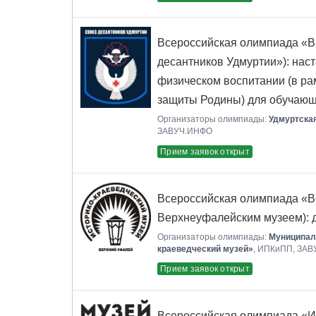
Всероссийская олимпиада «В
десантников Удмуртии»): нас
физическом воспитании (в р
защиты Родины) для обучающ
Организаторы олимпиады:
Удмуртска
ЗАВУЧ.ИНФО
Прием заявок открыт
Всероссийская олимпиада «Вс
Верхнеуфалейским музеем): 
Организаторы олимпиады:
Муниципал
краеведческий музей»
, ИПКиПП, ЗА
Прием заявок открыт
Всероссийская олимпиада «Ис