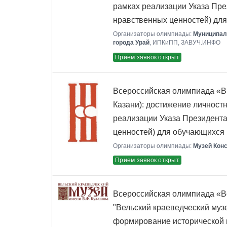
рамках реализации Указа Пре
нравственных ценностей) дл
Организаторы олимпиады:
Муниципаль
города Урай
, ИПКиПП, ЗАВУЧ.ИНФО
Прием заявок открыт
Всероссийская олимпиада «Ви
Казани): достижение личностн
реализации Указа Президент
ценностей) для обучающихся 
Организаторы олимпиады:
Музей Конс
Прием заявок открыт
Всероссийская олимпиада «Ве
"Вельский краеведческий музе
формирование исторической п