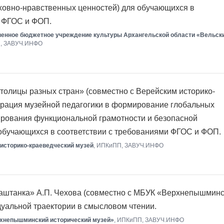
ховно-нравственных ценностей) для обучающихся в
и ФГОС и ФОП.
венное бюджетное учреждение культуры Архангельской области «Вельск
П, ЗАВУЧ.ИНФО
олицы разных стран» (совместно с Верейским историко-
грация музейной педагогики в формирование глобальных
ирования функциональной грамотности и безопасной
 обучающихся в соответствии с требованиями ФГОС и ФОП.
историко-краеведческий музей
, ИПКиПП, ЗАВУЧ.ИНФО
аштанка» А.П. Чехова (совместно с МБУК «Верхнепышмин
дуальной траектории в смысловом чтении.
хнепышминский исторический музей»
, ИПКиПП, ЗАВУЧ.ИНФО