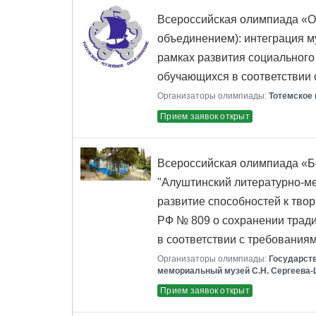
Всероссийская олимпиада «О
объединением): интеграция м
рамках развития социального
обучающихся в соответствии
Организаторы олимпиады:
Тотемское
Прием заявок открыт
Всероссийская олимпиада «Бо
"Алуштинский литературно-ме
развитие способностей к тво
РФ № 809 о сохранении трад
в соответствии с требования
Организаторы олимпиады:
Государст
мемориальный музей С.Н. Сергеева-
Прием заявок открыт