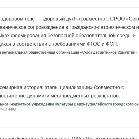
 здоровом теле — здоровый дух!» (совместно с СРОО «Сою
тавническое сопровождение в гражданско-патриотическом и
амках формирования безопасной образовательной среды и
ихся в соответствии с требованиями ФГОС и ФОП.
я региональная общественная организация «Союз десантников Удмуртии»
емирная история: этапы цивилизации» (совместно с
достижение динамики метапредметных результатов.
ьное бюджетное учреждение культуры Верхнеуфалейского городского окр
ВУЧ.ИНФО
тория Бурятии» (совместно с МАУ «Музей истории города