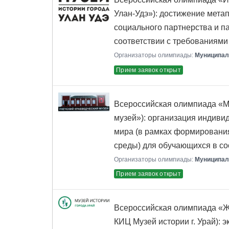
Улан-Удэ»): достижение мета
социального партнерства и п
соответствии с требованиям
Организаторы олимпиады:
Муниципаль
Прием заявок открыт
Всероссийская олимпиада «Ми
музей»): организация индиви
мира (в рамках формировани
среды) для обучающихся в с
Организаторы олимпиады:
Муниципал
Прием заявок открыт
Всероссийская олимпиада «Ж
КИЦ Музей истории г. Урай): 