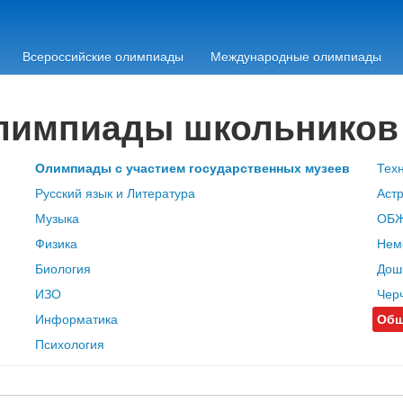
Всероссийские олимпиады
Международные олимпиады
олимпиады школьников
Олимпиады с участием государственных музеев
Тех
Русский язык и Литература
Аст
Музыка
ОБ
Физика
Нем
Биология
Дош
ИЗО
Чер
Информатика
Общ
Психология