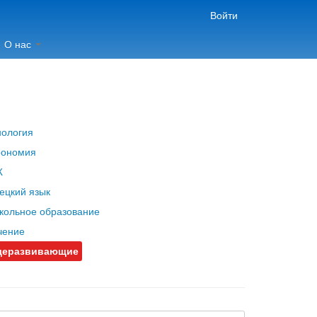
Войти
О нас
нология
рономия
Ж
ецкий язык
кольное образование
чение
еразвивающие