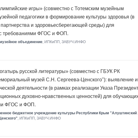
лимпийские игры» (совместно с Тотемским музейным
узейной педагогики в формирование культуры здоровья (в
 партнерства и здоровьесберегающей среды) для
 с требованиями ФГОС и ФОП.
 музейное объединение
, ИПКиПП, ЗАВУЧ.ИНФО
гатырь русской литературы» (совместно с ГБУК РК
мориальный музей С.Н. Сергеева-Ценского"): выявление и
рческой деятельности (в рамках реализации Указа Президен
иционных духовно-нравственных ценностей) для обучающи
ми ФГОС и ФОП.
венное бюджетное учреждение культуры Республики Крым "Алуштинский 
Ценского"
, ИПКиПП, ЗАВУЧ.ИНФО