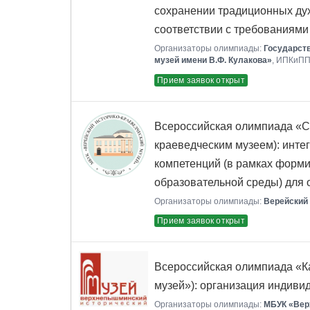
сохранении традиционных ду
соответствии с требованиям
Организаторы олимпиады:
Государст
музей имени В.Ф. Кулакова»
, ИПКиП
Прием заявок открыт
Всероссийская олимпиада «Ст
краеведческим музеем): инте
компетенций (в рамках форм
образовательной среды) для
Организаторы олимпиады:
Верейский 
Прием заявок открыт
Всероссийская олимпиада «К
музей»): организация индиви
Организаторы олимпиады:
МБУК «Вер