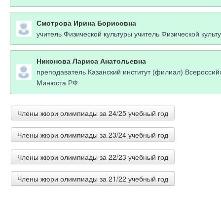
Смотрова Ирина Борисовна
учитель Физической культуры учитель Физической культ
Никонова Лариса Анатольевна
преподаватель Казанский институт (филиал) Всероссий
Минюста РФ
Члены жюри олимпиады за 24/25 учебный год
Члены жюри олимпиады за 23/24 учебный год
Моисеева Раиса Ивановна
учитель-дефектолог ОГБОУ "Школа-интернат для обуч
Члены жюри олимпиады за 22/23 учебный год
ГРИЦЕНКО ЕЛЕНА АНАТОЛЬЕВНА
учитель начальных классов МКОУ СОШ №2 с.Князе-Вол
ДЮПИНА МАРИНА ВЯЧЕСЛАВОВНА
Члены жюри олимпиады за 21/22 учебный год
Калиганова Светлана Юрьевна
ПЕДАГОГ-ПСИХОЛОГ МАОУ СОШ №1 г.Арамиль
учитель начальных классов ГБОУ СОШ 306 с углубленн
ГРИЦЕНКО ЕЛЕНА АНАТОЛЬЕВНА
Шмакова Елена Алексеевна
учитель начальных классов МКОУ СОШ №2 с.Князе-Вол
Глушакова Нина Павловна
учитель информатики МБОУ "Средняя школа г.Правдинс
Крюкова Татьяна Викторовна