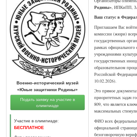
Организаторы олимпи
Родины»
, ИПКиПП, 
Ваш статус в Федера
Приглашаем Вас войти
комиссии (жюри) всер
госудасртвенных орган
рамках официального 
учреждениями культуры
государственных иници
образовательном проце
Российской Федерации 
10.02.2026).
Военно-исторический музей
«Юные защитники Родины»
Это прямое документа
приоритетных задач г
Подать заявку на участие в
809, что является клю
олимпиаде
максимальных стимули
ФИО всех федеральных 
Участие в олимпиаде:
официальной странице
БЕСПЛАТНОЕ
безоговорочную вериф