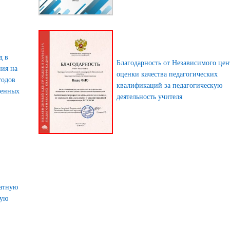
д в
Благодарность от Независимого цен
ния на
оценки качества педагогических
тодов
квалификаций за педагогическую
менных
деятельность учителя
латную
ную