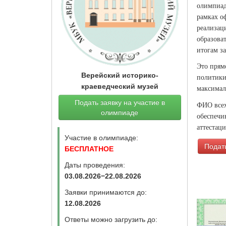
олимпиад
рамках о
реализац
образова
итогам за
Это прям
Верейский историко-
политики
краеведческий музей
максимал
Подать заявку на участие в
ФИО всех
олимпиаде
обеспечи
аттестац
Участие в олимпиаде:
Подать
БЕСПЛАТНОЕ
Даты проведения:
03.08.2026−22.08.2026
Заявки принимаются до:
12.08.2026
Ответы можно загрузить до: