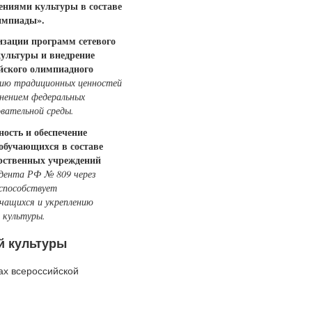
ениями культуры в составе
импиады».
изации программ сетевого
ультуры и внедрение
ийского олимпиадного
нию традиционных ценностей
нением федеральных
овательной среды.
ность и обеспечение
обучающихся в составе
арственных учреждений
идента РФ № 809 через
 способствует
чащихся и укреплению
 культуры.
й культуры
ах всероссийской