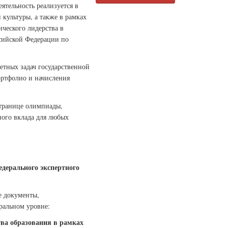
ятельность реализуется в
культуры, а также в рамках
ческого лидерства в
ссийской Федерации по
етных задач государственной
ортфолио и начисления
странице олимпиады,
ого вклада для любых
дерального экспертного
е документы,
ральном уровне:
тва образования в рамках