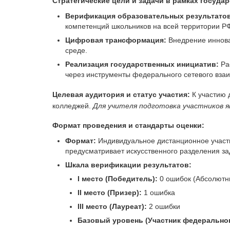
Стратегические цели и задачи в рамках госуда
Верификация образовательных результатов
компетенций школьников на всей территории Р
Цифровая трансформация:
Внедрение иннова
среде.
Реализация государственных инициатив:
Ра
через инструменты федерального сетевого вза
Целевая аудитория и статус участия:
К участию 
колледжей.
Для учителя подготовка участников
Формат проведения и стандарты оценки:
Формат:
Индивидуальное дистанционное участ
предусматривает искусственного разделения за
Шкала верификации результатов:
I место (Победитель):
0 ошибок (Абсолютны
II место (Призер):
1 ошибка
III место (Лауреат):
2 ошибки
Базовый уровень (Участник федеральног