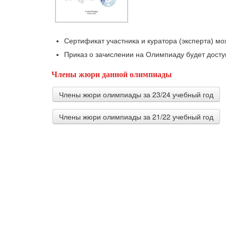
Сертификат участника и куратора (эксперта) мож
Приказ о зачислении на Олимпиаду будет доступ
Члены жюри данной олимпиады
Члены жюри олимпиады за 23/24 учебный год
Члены жюри олимпиады за 21/22 учебный год
Махмудова Ирина Александровна
учитель географии Муниципальное бюджет
городского округа Большой Камень
Жукова Дарья Алексеевна
Учитель английского языка ГБОУ Гимназия
Ржахова Наталья Викторовна
педагог дополнительного образования Му
дополнительного образования «Надежда»