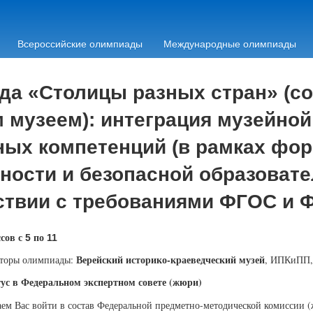
Всероссийские олимпиады
Международные олимпиады
да «Столицы разных стран» (с
 музеем): интеграция музейной
ых компетенций (в рамках фо
ности и безопасной образовате
ствии с требованиями ФГОС и 
сов с
по
5
11
Верейский историко-краеведческий музей
торы олимпиады:
, ИПКиПП
ус в Федеральном экспертном совете (жюри)
ем Вас войти в состав Федеральной предметно-методической комиссии 