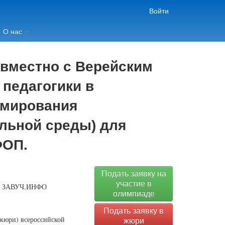
Войти
О нас
овместно с Верейским
 педагогики в
рмирования
льной среды) для
ФОП.
Подать заявку на
участие в
, ЗАВУЧ.ИНФО
олимпиаде
Подать заявку в
(жюри) всероссийской
жюри