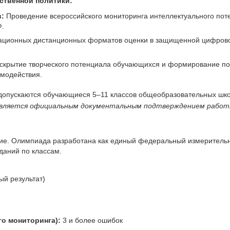
рственной политики:
:
Проведение всероссийского мониторинга интеллектуального пот
Ф.
ционных дистанционных форматов оценки в защищенной цифрово
скрытие творческого потенциала обучающихся и формирование по
имодействия.
допускаются обучающиеся 5–11 классов общеобразовательных школ
 является официальным документальным подтверждением работ
ие. Олимпиада разработана как единый федеральный измерительн
даний по классам.
й результат)
о мониторинга):
3 и более ошибок