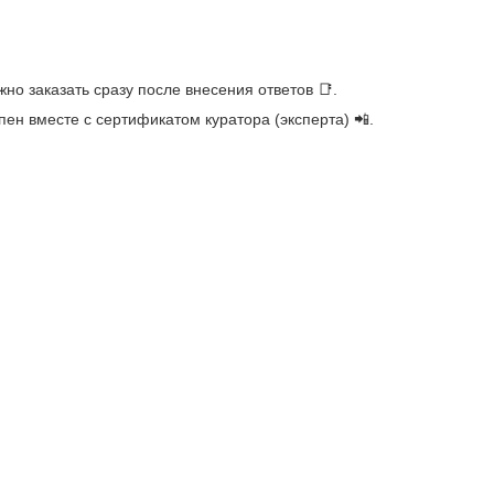
но заказать сразу после внесения ответов 📑.
ен вместе с сертификатом куратора (эксперта) 📲.
ное общеобразовательное учреждение средняя общеобразователь
 №513 Невского района Санкт-Петербурга
ниципальное бюджетное учреждение дополнительного образования