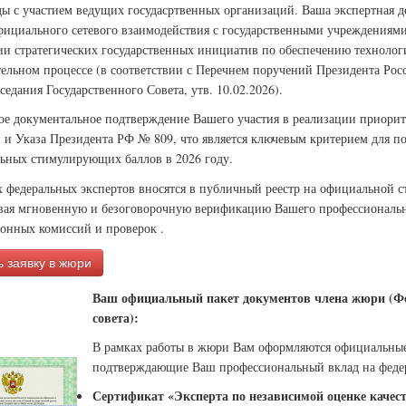
ы с участием ведущих госудасртвенных организаций. Ваша экспертная де
фициального сетевого взаимодействия с государственными учреждениями 
ии стратегических государственных инициатив по обеспечению технологи
тельном процессе (в соответствии с Перечнем поручений Президента Ро
седания Государственного Совета, утв. 10.02.2026).
ое документальное подтверждение Вашего участия в реализации приорит
 и Указа Президента РФ № 809, что является ключевым критерием для п
ьных стимулирующих баллов в 2026 году.
 федеральных экспертов вносятся в публичный реестр на официальной 
вая мгновенную и безоговорочную верификацию Вашего профессиональн
ионных комиссий и проверок .
 заявку в жюри
Ваш официальный пакет документов члена жюри (Фе
совета):
В рамках работы в жюри Вам оформляются официальны
подтверждающие Ваш профессиональный вклад на феде
Сертификат «Эксперта по независимой оценке качес