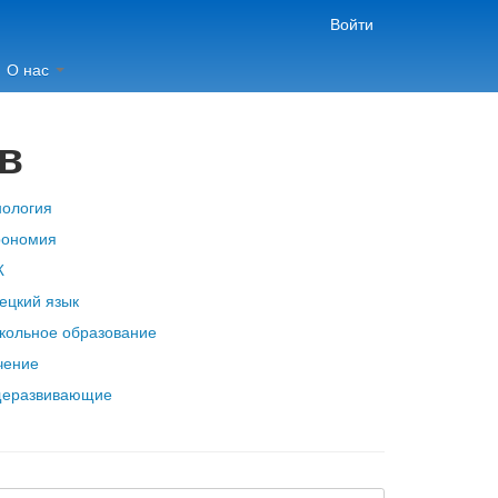
Войти
О нас
в
нология
рономия
Ж
ецкий язык
кольное образование
чение
еразвивающие