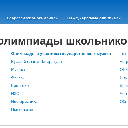
Всероссийские олимпиады
Международные олимпиады
олимпиады школьнико
Олимпиады с участием государственных музеев
Тех
Русский язык и Литература
Аст
Музыка
ОБ
Физика
Нем
Биология
Дош
ИЗО
Чер
Информатика
Общ
Психология