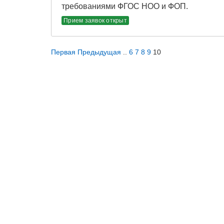
требованиями ФГОС НОО и ФОП.
Прием заявок открыт
Первая
Предыдущая
..
6
7
8
9
10