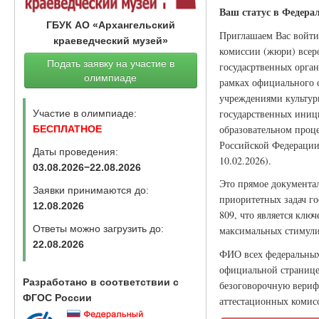
Ваш статус в Федера
ГБУК АО «Архангельский
Приглашаем Вас войти
краеведческий музей»
комиссии (жюри) всер
Подать заявку на участие в
госудасртвенных орган
олимпиаде
рамках официального 
учреждениями культуры
государственных иници
Участие в олимпиаде:
образовательном проце
БЕСПЛАТНОЕ
Российской Федерации 
Даты проведения:
10.02.2026).
03.08.2026−22.08.2026
Это прямое документа
Заявки принимаются до:
приоритетных задач г
12.08.2026
809, что является клю
Ответы можно загрузить до:
максимальных стимули
22.08.2026
ФИО всех федеральных 
официальной странице
Разработано в соответствии с
безоговорочную вериф
ФГОС России
аттестационных комисс