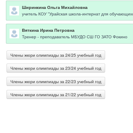
Ширинкина Ольга Михайловна
учитель КОУ "Урайская школа-интернат для обучающих
Вяткина Ирина Петровна
Тренер - преподаватель МБУДО СШ ГО ЗАТО Фокино
Члены жюри олимпиады за 24/25 учебный год
Члены жюри олимпиады за 23/24 учебный год
Шабалина Наталья Дмитриевна
учитель начальных классов г. Пушкино "Образовательны
Члены жюри олимпиады за 22/23 учебный год
ЕВДОКИМОВА ТАТЬЯНА ВАЛЕРЬЕВНА
ВОСПИТАТЕЛЬ МБДОУ № 22 "СКАЗКА"
Никитенко Татьяна Михайловна
Члены жюри олимпиады за 21/22 учебный год
Придорожная Людмила Александровна
учитель географии МБОУ "СОШ п.Эгвекинот"
Учитель начальных классов ГБОУ ШКОЛА 2070 г. Москв
Адушева Виктория Викторовна
Мансурова Людмила Альбертовна
ОГБОУ "Шегарская школа-интернат для детей с огран
Подлекарева Юлия Андреевна
учитель филиал МБОУ "Емецкая СШ" - Селецкая СШ
"Шегарская школа-интернат для детей с ограниченными
Новикова Инна Вячеславовна
учитель МАОУ СШ №12, г. Красноярск
Учитель биологии и химии ЧОУ "Школа Мариоль"
Репина Юлия Николаевна