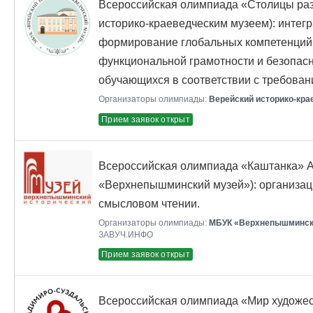
Всероссийская олимпиада «Столицы раз
историко-краеведческим музеем): интегр
формирование глобальных компетенций
функциональной грамотности и безопасн
обучающихся в соответствии с требова
Организаторы олимпиады:
Верейский историко-кра
Прием заявок открыт
Всероссийская олимпиада «Каштанка» А
«Верхнепышминский музей»): организац
смысловом чтении.
Организаторы олимпиады:
МБУК «Верхнепышмински
ЗАВУЧ.ИНФО
Прием заявок открыт
Всероссийская олимпиада «Мир художе