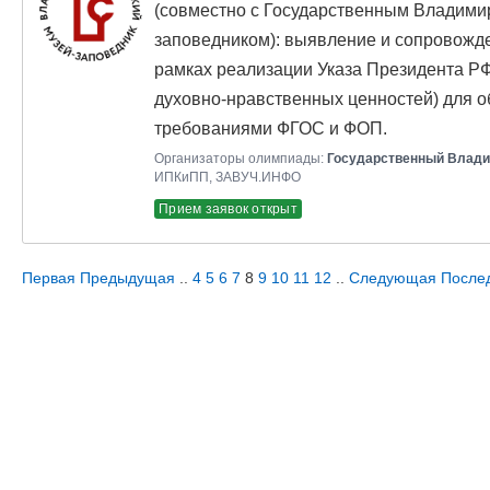
(совместно с Государственным Владими
заповедником): выявление и сопровожде
рамках реализации Указа Президента Р
духовно-нравственных ценностей) для о
требованиями ФГОС и ФОП.
Организаторы олимпиады:
Государственный Влади
ИПКиПП, ЗАВУЧ.ИНФО
Прием заявок открыт
Первая
Предыдущая
..
4
5
6
7
8
9
10
11
12
..
Следующая
После