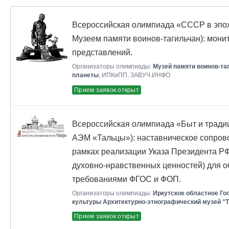
Всероссийская олимпиада «СССР в эпох
Музеем памяти воинов-тагильчан): мони
представлений.
Организаторы олимпиады:
Музей памяти воинов-та
планеты
, ИПКиПП, ЗАВУЧ.ИНФО
Прием заявок открыт
Всероссийская олимпиада «Быт и традиц
АЭМ «Тальцы»): наставническое сопрово
рамках реализации Указа Президента Р
духовно-нравственных ценностей) для о
требованиями ФГОС и ФОП.
Организаторы олимпиады:
Иркутское областное Го
культуры Архитектурно-этнографический музей "
Прием заявок открыт