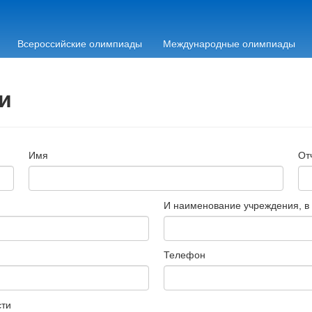
Всероссийские олимпиады
Международные олимпиады
и
Имя
От
И наименование учреждения, в
Телефон
сти