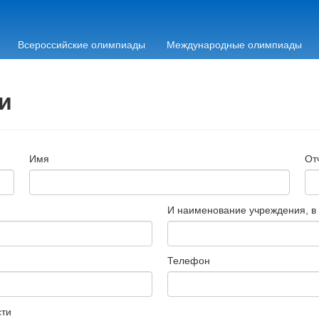
Всероссийские олимпиады
Международные олимпиады
и
Имя
От
И наименование учреждения, в
Телефон
сти