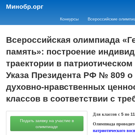
Минобр.орг
Конкурсы
Всероссийские олимпи
Всероссийская олимпиада «Ге
память»: построение индиви
траектории в патриотическом
Указа Президента РФ № 809 о
духовно-нравственных ценно
классов в соответствии с тр
Для классов с
по
5
11
Подать заявку на участие в
Олимпиада проводит
олимпиаде
патриотического вос