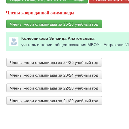
Члены жюри данной олимпиады
Члены жюри олимпиады за 25/26 учебный год
Колесникова Зинаида Анатольевна
учитель истории, обществознания МБОУ г. Астрахани "Л
Члены жюри олимпиады за 24/25 учебный год
Члены жюри олимпиады за 23/24 учебный год
Муштакова Елена Ивановна
учитель истории МОУ "СОШ №11" г. Саратов
Члены жюри олимпиады за 22/23 учебный год
Шарифуллина Алсу Раисовна
учитель МБОУ СОШ №10 г. Лениногорска РТ
Зоркин Олег Евгеньевич
Члены жюри олимпиады за 21/22 учебный год
Викторовна Филимонова Наталья
преподаватель труда (технологии) ФГКОУ "Кызылское" 
ЗАМЕСТИТЕЛЬ ДИРЕКТОРА, УЧИТЕЛЬ ЭКОНОМИКИ И 
Черных Наталья Валентиновна
имени В. А. Сухомлинского
Долгова Татьяна Петровна
заместитель директора по воспитательной работе МКО
заместитель директора, учитель русского языка и литер