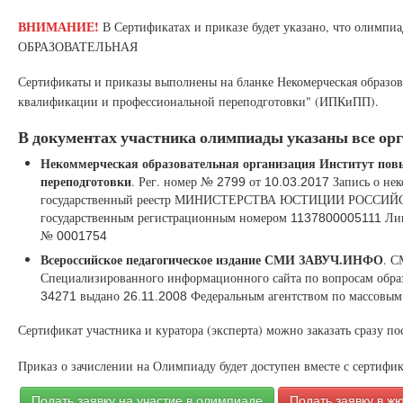
ВНИМАНИЕ!
В Сертификатах и приказе будет указано, что ол
ОБРАЗОВАТЕЛЬНАЯ
Сертификаты и приказы выполнены на бланке Некомерческая образо
квалификации и профессиональной переподготовки" (ИПКиПП).
В документах участника олимпиады указаны все ор
Некоммерческая образовательная организация Институт по
переподготовки
. Рег. номер №
от
Запись о нек
2799
10.03.2017
государственный реестр МИНИСТЕРСТВА ЮСТИЦИИ РОСС
государственным регистрационным номером
Лиц
1137800005111
№
0001754
Всероссийское педагогическое издание СМИ ЗАВУЧ.ИНФО
. 
Специализированного информационного сайта по вопросам обра
выдано
Федеральным агентством по массовым
34271
26.11.2008
Сертификат участника и куратора (эксперта) можно заказать сразу по
Приказ о зачислении на Олимпиаду будет доступен вместе с сертифик
Подать заявку на участие в олимпиаде
Подать заявку в ж