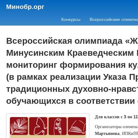
Минобр.орг
Конкурсы
Всероссийские олимпи
Всероссийская олимпиада «Жи
Минусинским Краеведческим М
мониторинг формирования ку
(в рамках реализации Указа 
традиционных духовно-нравс
обучающихся в соответствии
Для классов с
по
3
11
Организаторы олимпи
Мартьянова
, ИПКиП