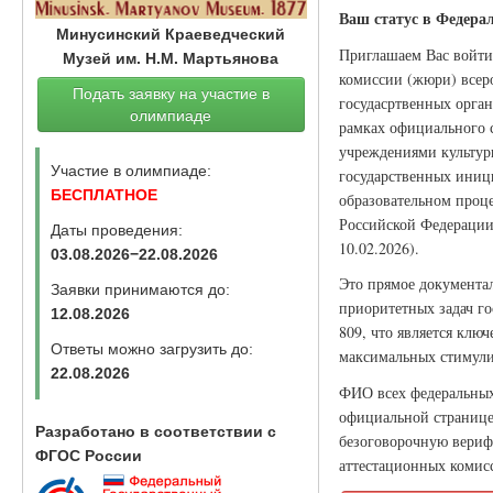
Ваш статус в Федера
Минусинский Краеведческий
Приглашаем Вас войти
Музей им. Н.М. Мартьянова
комиссии (жюри) всер
Подать заявку на участие в
госудасртвенных орган
олимпиаде
рамках официального 
учреждениями культуры
Участие в олимпиаде:
государственных иници
БЕСПЛАТНОЕ
образовательном проце
Российской Федерации 
Даты проведения:
10.02.2026).
03.08.2026−22.08.2026
Это прямое документа
Заявки принимаются до:
приоритетных задач г
12.08.2026
809, что является клю
Ответы можно загрузить до:
максимальных стимули
22.08.2026
ФИО всех федеральных 
официальной странице
Разработано в соответствии с
безоговорочную вериф
ФГОС России
аттестационных комисс