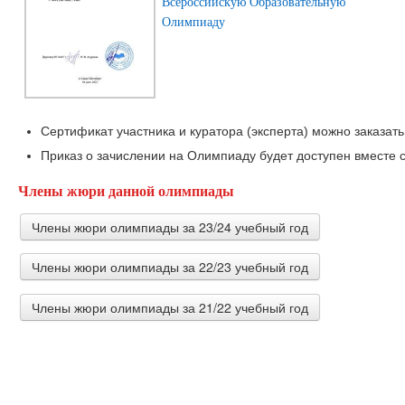
Всероссийскую Образовательную
Олимпиаду
Сертификат участника и куратора (эксперта) можно заказать
Приказ о зачислении на Олимпиаду будет доступен вместе с
Члены жюри данной олимпиады
Члены жюри олимпиады за 23/24 учебный год
Члены жюри олимпиады за 22/23 учебный год
Филиппова Мария Александровна
Преподаватель изобразительной деятельности Копорска
Члены жюри олимпиады за 21/22 учебный год
Перевозчикова Елена Сергеевна
Учитель начальных классов ГБОУ СО "Школа № 1 город
Алейник Наталья Николаевна
Климова Татьяна Николаевна
учитель ИЗО МБОУ СОШ №5 им. Котова А.А. ст Шкурин
Педагог дополнительного образования ГОБУ СКШИ N 9 г
Шамшудинова Гульфия Насиховна
директор, преподаватель теоретических дисциплин МБУ