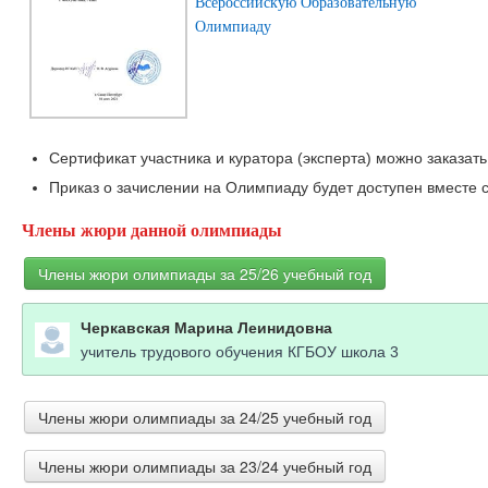
Всероссийскую Образовательную
Олимпиаду
Сертификат участника и куратора (эксперта) можно заказать
Приказ о зачислении на Олимпиаду будет доступен вместе с
Члены жюри данной олимпиады
Члены жюри олимпиады за 25/26 учебный год
Черкавская Марина Леинидовна
учитель трудового обучения КГБОУ школа 3
Члены жюри олимпиады за 24/25 учебный год
Члены жюри олимпиады за 23/24 учебный год
Кириленко Людмила Григорьевна