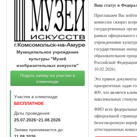
Ваш статус в Федера
Приглашаем Вас войти
комиссии (жюри) всер
госудасртвенных орган
рамках официального 
учреждениями культуры
государственных иници
Муниципальное учреждение
образовательном проце
культуры "Музей
Российской Федерации 
изобразительных искусств"
10.02.2026).
Подать заявку на участие в
Это прямое документа
олимпиаде
приоритетных задач г
809, что является клю
Участие в олимпиаде:
максимальных стимули
БЕСПЛАТНОЕ
ФИО всех федеральных 
Даты проведения:
официальной странице
25.07.2026−21.08.2026
безоговорочную вериф
аттестационных комисс
Заявки принимаются до:
11.08.2026