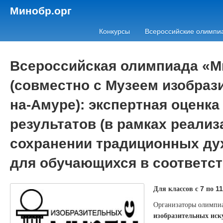
Минобр.орг
Конкурсы
Всероссийские олимпи
Всероссийская олимпиада «
(совместно с Музеем изобраз
на-Амуре): экспертная оценка
результатов (в рамках реализ
сохранении традиционных ду
для обучающихся в соответс
Для классов с
по
7
11
Организаторы олимпи
изобразительных иск