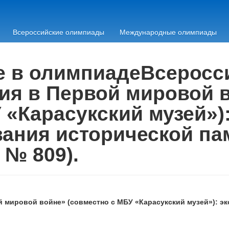
Всероссийские олимпиады
Международные олимпиады
ие в олимпиадеВсеросс
ия в Первой мировой 
 «Карасукский музей»)
ания исторической пам
 № 809).
 мировой войне» (совместно с МБУ «Карасукский музей»): э