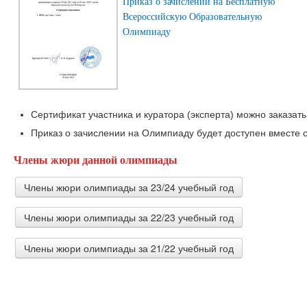
Приказ о зачислении на Бесплатную
Всероссийскую Образовательную
Олимпиаду
Сертификат участника и куратора (эксперта) можно заказать
Приказ о зачислении на Олимпиаду будет доступен вместе с
Члены жюри данной олимпиады
Члены жюри олимпиады за 23/24 учебный год
Члены жюри олимпиады за 22/23 учебный год
Биктимирова Тагзима Ахметгалеевна
учитель начальных классов МОУ Кременкульская СОШ
Члены жюри олимпиады за 21/22 учебный год
Ерош Ольга Алексеевна
Заместитель директора по УВР МОУ "СОШ 56 УИМ" гор
Попова Галина Леонидовна
Крупина Елена Александровна
Социальный педагог Муниципальное бюджетное общео
учитель начальных классов, педагог организатор МБОУ
общеобразовательная школа № 56
Нуреева Луиза Хамитовна