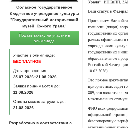
Урала"
, ИПКиПП, З
Обласное государственное
Ваш статус в Федера
бюджетное учреждение культуры
"Государственный исторический
Приглашаем Вас войти
музей Южного Урала"
комиссии (жюри) всер
госудасртвенных орган
Подать заявку на участие в
рамках официального 
олимпиаде
учреждениями культуры
государственных иници
Участие в олимпиаде:
образовательном проце
БЕСПЛАТНОЕ
Российской Федерации 
10.02.2026).
Даты проведения:
25.07.2026−21.08.2026
Это прямое документа
приоритетных задач г
Заявки принимаются до:
809, что является клю
11.08.2026
максимальных стимули
Ответы можно загрузить до:
ФИО всех федеральных 
21.08.2026
официальной странице
безоговорочную вериф
Разработано в соответствии с
аттестационных комисс