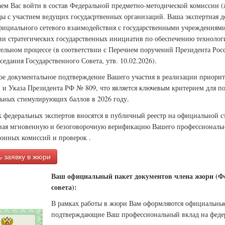
ем Вас войти в состав Федеральной предметно-методической комиссии 
ы с участием ведущих госудасртвенных организаций. Ваша экспертная де
фициального сетевого взаимодействия с государственными учреждениями 
ии стратегических государственных инициатив по обеспечению технологи
тельном процессе (в соответствии с Перечнем поручений Президента Ро
седания Государственного Совета, утв. 10.02.2026).
ое документальное подтверждение Вашего участия в реализации приорит
 и Указа Президента РФ № 809, что является ключевым критерием для п
ьных стимулирующих баллов в 2026 году.
 федеральных экспертов вносятся в публичный реестр на официальной 
вая мгновенную и безоговорочную верификацию Вашего профессиональн
ионных комиссий и проверок .
 заявку в жюри
Ваш официальный пакет документов члена жюри (Фе
совета):
В рамках работы в жюри Вам оформляются официальны
подтверждающие Ваш профессиональный вклад на феде