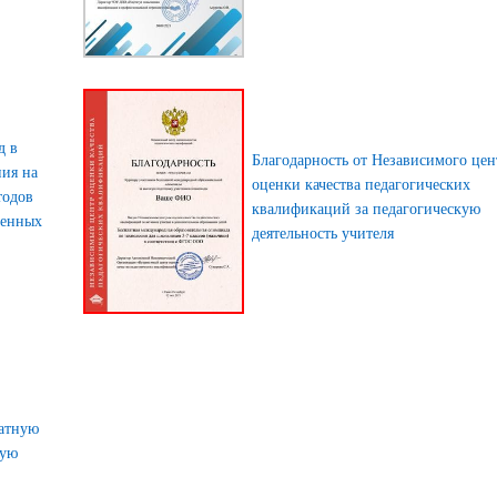
д в
Благодарность от Независимого цен
ния на
оценки качества педагогических
тодов
квалификаций за педагогическую
менных
деятельность учителя
латную
ную