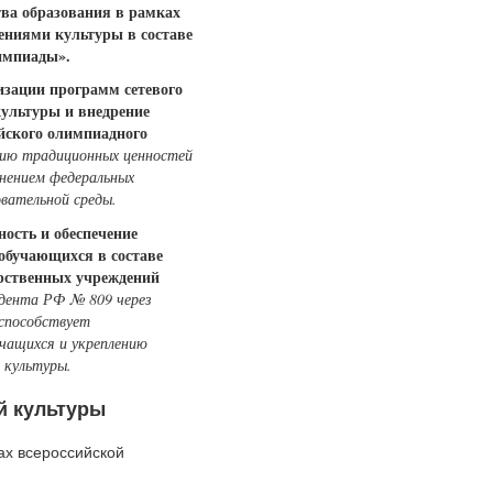
тва образования в рамках
ениями культуры в составе
импиады».
изации программ сетевого
ультуры и внедрение
ийского олимпиадного
нию традиционных ценностей
нением федеральных
овательной среды.
ность и обеспечение
обучающихся в составе
арственных учреждений
идента РФ № 809 через
 способствует
чащихся и укреплению
 культуры.
й культуры
ах всероссийской