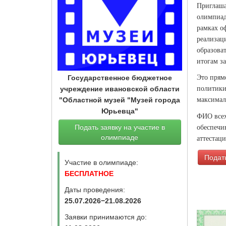
Приглаша
олимпиад
рамках о
реализац
образова
итогам за
Это прям
Государственное бюджетное
политики
учреждение ивановской области
максимал
"Областной музей "Музей города
Юрьевца"
ФИО всех
обеспечи
Подать заявку на участие в
олимпиаде
аттестац
Подать
Участие в олимпиаде:
БЕСПЛАТНОЕ
Даты проведения:
25.07.2026−21.08.2026
Заявки принимаются до: