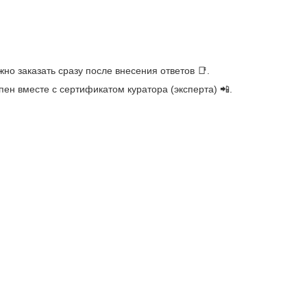
но заказать сразу после внесения ответов 📑.
ен вместе с сертификатом куратора (эксперта) 📲.
ы ГБПОУ "Нижегородский техникум городского хозяйства и предпри
,,СОШ 5" г.Усинска