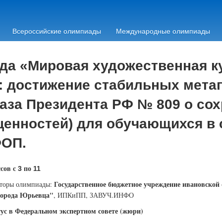
Всероссийские олимпиады
Международные олимпиады
да «Мировая художественная ку
): достижение стабильных мет
каза Президента РФ № 809 о с
енностей) для обучающихся в 
ФОП.
сов с
по
3
11
Государственное бюджетное учреждение ивановской
торы олимпиады:
города Юрьевца"
, ИПКиПП, ЗАВУЧ.ИНФО
ус в Федеральном экспертном совете (жюри)