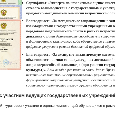
Сертификат «Эксперта по независимой оценке качес
сетевого взаимодействия с государственными учрежд
предметно-методической комиссии всероссийской ол
Благодарность «За методическое сопровождение реал
взаимодействия с государственными учреждениями к
передового педагогического опыта в рамках всеросс
движения».
Ваша деятельность способствует сохране
и формированию культурного кода обучающихся с приме
цифровых ресурсов в рамках безопасной цифровой образ
Благодарность «За экспертно-аналитическую деятель
объективности оценки социокультурных достижений 
жюри всероссийской олимпиады (при участии госуд
культуры)».
Ваш вклад в реализацию задач Указа През
независимый мониторинг образовательных результатов
формированию национально-культурной идентичности у
социального партнерства между сферами образования и
 участием ведущих государственных учреждени
 -кураторов к участию в оценке компетенций обучающихся в рамк