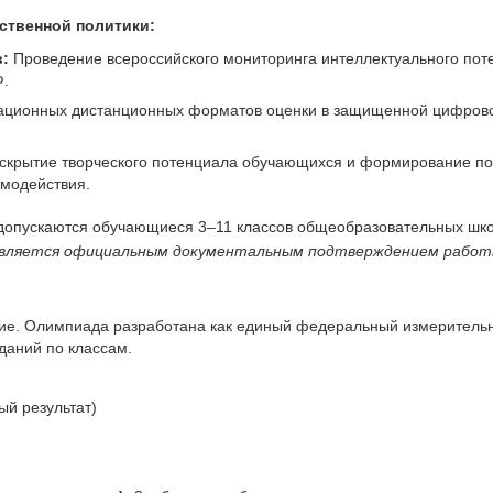
рственной политики:
:
Проведение всероссийского мониторинга интеллектуального пот
Ф.
ционных дистанционных форматов оценки в защищенной цифрово
скрытие творческого потенциала обучающихся и формирование по
имодействия.
допускаются обучающиеся 3–11 классов общеобразовательных школ
 является официальным документальным подтверждением работ
ие. Олимпиада разработана как единый федеральный измерительн
даний по классам.
й результат)