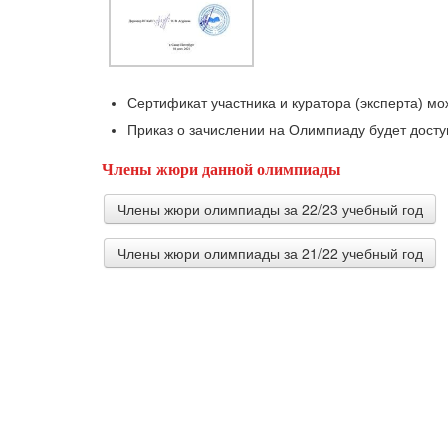
Сертификат участника и куратора (эксперта) мож
Приказ о зачислении на Олимпиаду будет доступ
Члены жюри данной олимпиады
Члены жюри олимпиады за 22/23 учебный год
Члены жюри олимпиады за 21/22 учебный год
Красильникова Юлия Александровна
преподаватель русского языка и литератур
Чебыкина Светлана Владимировна
Учитель русского языка и литературы МБОУ 
Алёшечкина Елена Валерьевна
учитель МБОУ "СОШ № 5" г. Сосногорска