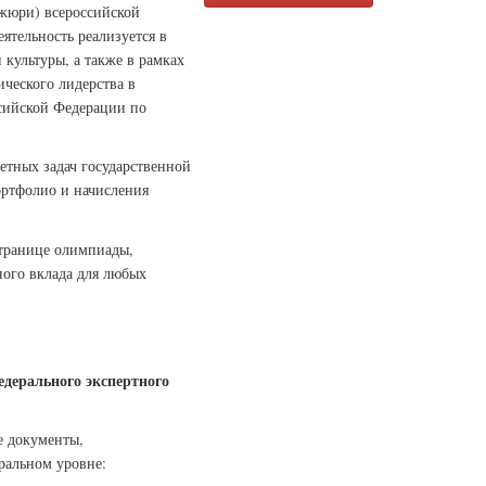
(жюри) всероссийской
ятельность реализуется в
культуры, а также в рамках
ческого лидерства в
ссийской Федерации по
етных задач государственной
ортфолио и начисления
странице олимпиады,
ого вклада для любых
дерального экспертного
е документы,
ральном уровне: