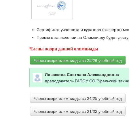
Сертификат участника и куратора (эксперта) мож
Приказ о зачислении на Олимпиаду будет доступ
Члены жюри данной олимпиады
Члены жюри олимпиады за 25/26 учебный год
Лошакова Светлана Александровна
преподаватель ГАПОУ СО "Уральский техн
Члены жюри олимпиады за 24/25 учебный год
Члены жюри олимпиады за 21/22 учебный год
Сергеева Елена Викторовна
учитель истории и обществознания МАОУ 
Абдельманова Вероника Николаевна