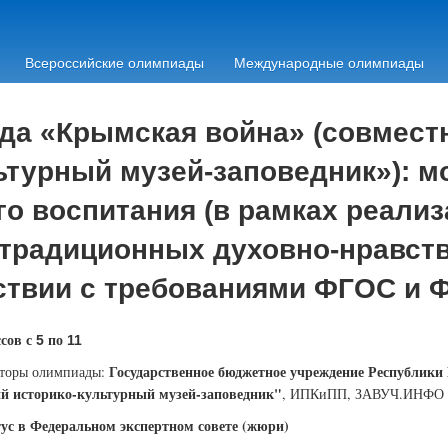
Всероссийские олимпиады
Международные олимпиады
а «Крымская война» (совместн
турный музей-заповедник»): м
го воспитания (в рамках реализ
 традиционных духовно-нравст
ствии с требованиями ФГОС и 
сов с
по
5
11
Государственное бюджетное учреждение Республики
торы олимпиады:
й историко-культурный музей-заповедник"
, ИПКиПП, ЗАВУЧ.ИНФО
ус в Федеральном экспертном совете (жюри)