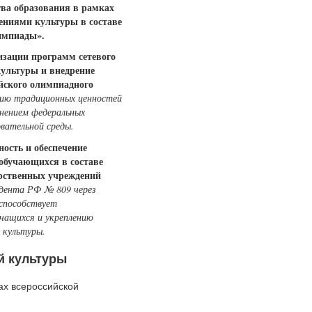
тва образования в рамках
ениями культуры в составе
импиады».
изации программ сетевого
ультуры и внедрение
ийского олимпиадного
нию традиционных ценностей
нением федеральных
овательной среды.
ность и обеспечение
обучающихся в составе
арственных учреждений
идента РФ № 809 через
 способствует
чащихся и укреплению
 культуры.
й культуры
ах всероссийской