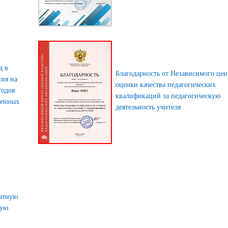
д в
Благодарность от Независимого цен
ния на
оценки качества педагогических
тодов
квалификаций за педагогическую
менных
деятельность учителя
латную
ную