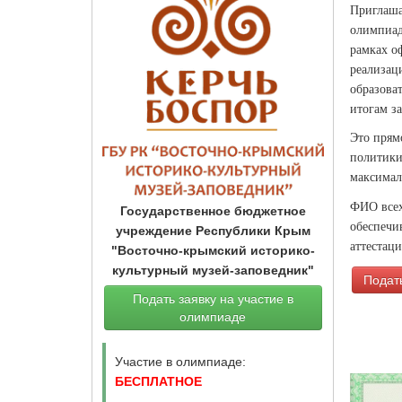
Приглаша
олимпиад
рамках о
реализац
образова
итогам за
Это прям
политики
максимал
ФИО всех
Государственное бюджетное
обеспечи
учреждение Республики Крым
аттестац
"Восточно-крымский историко-
культурный музей-заповедник"
Подать
Подать заявку на участие в
олимпиаде
Участие в олимпиаде:
БЕСПЛАТНОЕ