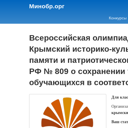
Минобр.орг
Конкурсы
Всероссийская олимпиад
Крымский историко-куль
памяти и патриотическо
РФ № 809 о сохранении
обучающихся в соответ
Для клас
Организа
крымски
Ваш стат