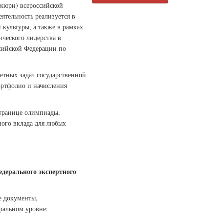
(жюри) всероссийской
ятельность реализуется в
культуры, а также в рамках
ческого лидерства в
ссийской Федерации по
етных задач государственной
ортфолио и начисления
странице олимпиады,
ого вклада для любых
дерального экспертного
е документы,
ральном уровне: