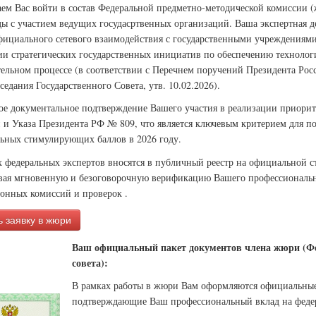
ем Вас войти в состав Федеральной предметно-методической комиссии 
ы с участием ведущих госудасртвенных организаций. Ваша экспертная де
фициального сетевого взаимодействия с государственными учреждениями 
ии стратегических государственных инициатив по обеспечению технологи
тельном процессе (в соответствии с Перечнем поручений Президента Ро
седания Государственного Совета, утв. 10.02.2026).
ое документальное подтверждение Вашего участия в реализации приорит
 и Указа Президента РФ № 809, что является ключевым критерием для п
ьных стимулирующих баллов в 2026 году.
 федеральных экспертов вносятся в публичный реестр на официальной 
вая мгновенную и безоговорочную верификацию Вашего профессиональн
ионных комиссий и проверок .
 заявку в жюри
Ваш официальный пакет документов члена жюри (Фе
совета):
В рамках работы в жюри Вам оформляются официальны
подтверждающие Ваш профессиональный вклад на феде