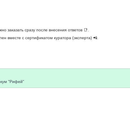
но заказать сразу после внесения ответов 📑.
ен вместе с сертификатом куратора (эксперта) 📲.
икум "Рифей"
СОШ С УИОП №3 г.Березники