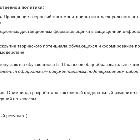
рственной политики:
:
Проведение всероссийского мониторинга интеллектуального пот
Ф.
ционных дистанционных форматов оценки в защищенной цифрово
скрытие творческого потенциала обучающихся и формирование по
имодействия.
допускаются обучающиеся 5–11 классов общеобразовательных школ
 является официальным документальным подтверждением работ
ие. Олимпиада разработана как единый федеральный измерительн
даний по классам.
й результат)