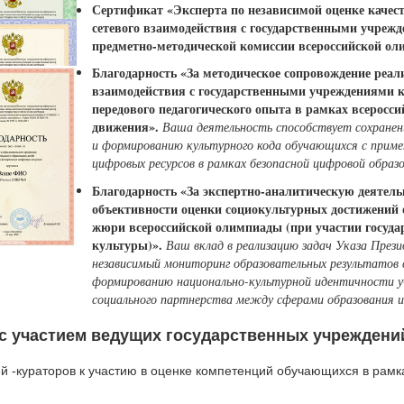
Сертификат «Эксперта по независимой оценке качес
сетевого взаимодействия с государственными учрежд
предметно-методической комиссии всероссийской ол
Благодарность «За методическое сопровождение реал
взаимодействия с государственными учреждениями к
передового педагогического опыта в рамках всеросс
движения».
Ваша деятельность способствует сохране
и формированию культурного кода обучающихся с приме
цифровых ресурсов в рамках безопасной цифровой образ
Благодарность «За экспертно-аналитическую деятель
объективности оценки социокультурных достижений 
жюри всероссийской олимпиады (при участии госуд
культуры)».
Ваш вклад в реализацию задач Указа През
независимый мониторинг образовательных результатов
формированию национально-культурной идентичности у
социального партнерства между сферами образования и
 участием ведущих государственных учреждени
 -кураторов к участию в оценке компетенций обучающихся в рамк