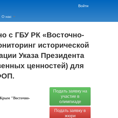
Войти
О нас
о с ГБУ РК «Восточно-
ониторинг исторической
ации Указа Президента
венных ценностей) для
ФОП.
Подать заявку на
участие в
 Крым "Восточно-
олимпиаде
Подать заявку в
жюри