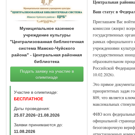
Центральная районна
Ваш статус в Федера
Приглашаем Вас войти
комиссии (жюри) всер
Муниципальное казенное
госудасртвенных орган
учреждение культуры
рамках официального 
"Централизованная библиотечная
учреждениями культуры
система Мамско-Чуйского
государственных иници
района" - Центральная районная
образовательном проце
библиотека
Российской Федерации 
Подать заявку на участие в
10.02.2026).
олимпиаде
Это прямое документа
приоритетных задач г
Участие в олимпиаде:
809, что является клю
БЕСПЛАТНОЕ
максимальных стимули
Даты проведения:
ФИО всех федеральных 
25.07.2026−21.08.2026
официальной странице
Заявки принимаются до:
безоговорочную вериф
11.08.2026
аттестационных комисс