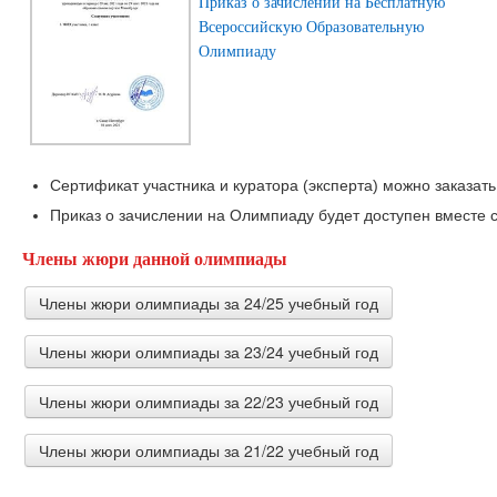
Приказ о зачислении на Бесплатную
Всероссийскую Образовательную
Олимпиаду
Сертификат участника и куратора (эксперта) можно заказать
Приказ о зачислении на Олимпиаду будет доступен вместе с
Члены жюри данной олимпиады
Члены жюри олимпиады за 24/25 учебный год
Члены жюри олимпиады за 23/24 учебный год
Корнишина Наталья Анатольевна
Преподаватель географии ГАПОУ ПО "Пензенский колле
Члены жюри олимпиады за 22/23 учебный год
филиал)
Шабалина Наталья Валерьевна
учитель географии Частная школа "Успех" г.Балашиха
Члены жюри олимпиады за 21/22 учебный год
Цыдыпова Туяна Баторовна
учитель географии Улан-Баторский филиал РЭУ им. Г.В