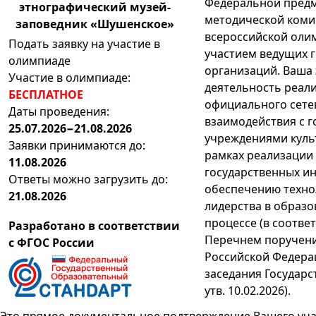
Федеральной предм
этнографический музей-
методической коми
заповедник «Шушенское»
всероссийской оли
Подать заявку на участие в
участием ведущих 
олимпиаде
организаций. Ваша
Участие в олимпиаде:
деятельность реали
БЕСПЛАТНОЕ
официального сете
Даты проведения:
взаимодействия с 
25.07.2026−21.08.2026
учреждениями культ
Заявки принимаются до:
рамках реализации 
11.08.2026
государственных и
Ответы можно загрузить до:
обеспечению техно
21.08.2026
лидерства в образ
процессе (в соответ
Разработано в соответствии
Перечнем поручен
с ФГОС России
Российской Федера
заседания Государс
утв. 10.02.2026).