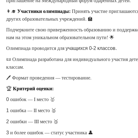
приглашение на Международный форум одаренных детей.
Участники олимпиады:
👩‍🎓
Принять участие приглашаются
других образовательных учреждений. 🏫
Подчеркните свою приверженность образованию и поддержк
нам на этом уникальном образовательном пути! 🌟
Олимпиада проводится для
учащихся 0-2 классов.
📜 Олимпиада разработана для индивидуального участия дете
классам.
🖊️ Формат проведения — тестирование.
Критерий оценки:
🏆
ошибок — I место 🥇
0
ошибка — II место 🥈
1
ошибки — III место 🥉
2
и более ошибок — статус участника 👤
3