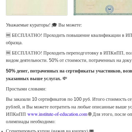
Уважаемые кураторы! 🎓 Вы можете:
🆓 БЕСПЛАТНО! Проходить повышение квалификации в ИПК
образца.
🆓 БЕСПЛАТНО! Проходить переподготовку в ИПКиПП, пол
видом деятельности.
от стоимости, потраченных на доку
50%
денег, потраченных на сертификаты участников, воз
50%
указанных выше услугах.
💸
Простыми словами:
Вы заказали
сертификатов по
руб. Итого стоимость с
10
100
рублей, и Вы можете потратить на любые описанные выше ус
ИПКиПП
www.institute-of-education.com
🌐 Для этого, после 
олимпиады необходимо:
Сгенерировать купон (нажав на кнопку) 🎟️