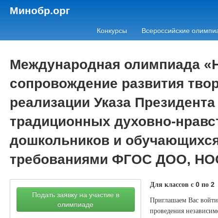
Минобр.орг
Конкурсы
Всероссийские олимпи
Международная олимпиада «Н
сопровождение развития твор
реализации Указа Президента
традиционных духовно-нравс
дошкольников и обучающихся 
требованиями ФГОС ДОО, НО
Для классов с
по
0
2
Подать заявку на участие в
Приглашаем Вас войти 
олимпиаде
проведения независимо