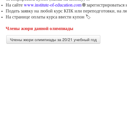
На сайте
www.institute-of-education.com
🌐 зарегистрироваться
Подать заявку на любой курс КПК или переподготовки, на л
На странице оплаты курса ввести купон 🏷️
Члены жюри данной олимпиады
Члены жюри олимпиады за 20/21 учебный год
Алакина Елена Анатольевна
Учитель начальных классов МБОУ СОШ № 22 г. Химки
Гадянова Галина Валерьевна
Учитель истории и обществознания МБОУ ЖДЛ имени А
Верхнебуреинского района Хабаровского края
Моисеева Раиса Ивановна
Учитель высшей квалификационной категории ОГБОУ "
нарушениями слуха"