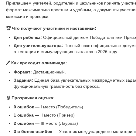
Приглашаем учителей, родителей и школьников принять участ
формат максимально простым и удобным, а документы участни
комиссии и проверки.
🏆 Что получают участники и наставники:
Для ребенка:
Официальный диплом Победителя или Призер
Для учителя-куратора:
Полный пакет официальных докуме
аттестации и стимулирующих выплатах в 2026 году.
🖊️ Как проходит олимпиада:
Формат:
Дистанционный.
Задания:
Единая база увлекательных межпредметных задани
функциональную грамотность без стресса.
🥇 Прозрачная оценка:
0 ошибок
— I место (Победитель)
1 ошибка
— II место (Призер)
2 ошибки
— III место (Лауреат)
3 и более ошибок
— Участник международного мониторин