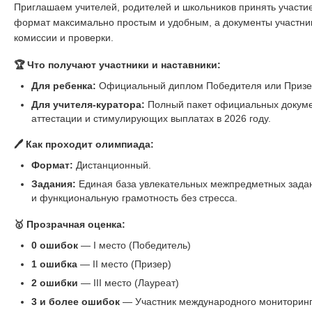
Приглашаем учителей, родителей и школьников принять участ
формат максимально простым и удобным, а документы участни
комиссии и проверки.
🏆 Что получают участники и наставники:
Для ребенка:
Официальный диплом Победителя или Призер
Для учителя-куратора:
Полный пакет официальных докуме
аттестации и стимулирующих выплатах в 2026 году.
🖊️ Как проходит олимпиада:
Формат:
Дистанционный.
Задания:
Единая база увлекательных межпредметных задани
и функциональную грамотность без стресса.
🥇 Прозрачная оценка:
0 ошибок
— I место (Победитель)
1 ошибка
— II место (Призер)
2 ошибки
— III место (Лауреат)
3 и более ошибок
— Участник международного мониторин