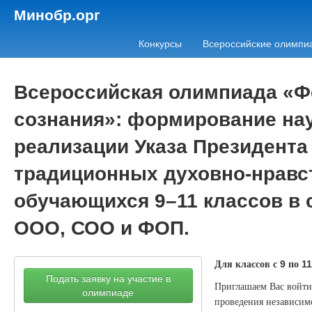
Минобр.орг
Конкурсы
Всероссийские олимпи
Всероссийская олимпиада «Фе
сознания»: формирование нау
реализации Указа Президента
традиционных духовно-нравс
обучающихся 9–11 классов в 
ООО, СОО и ФОП.
Для классов с
по
9
11
Подать заявку на участие в
Приглашаем Вас войти 
олимпиаде
проведения независимо