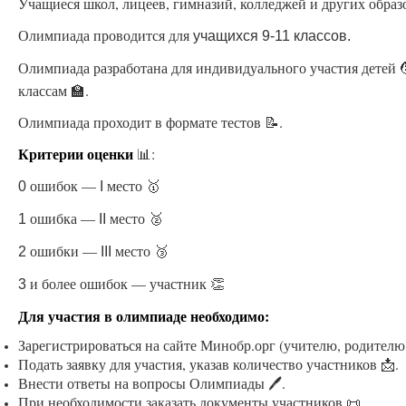
Учащиеся школ, лицеев, гимназий, колледжей и других обра
Олимпиада проводится для
учащихся 9-11 классов.
Олимпиада разработана для индивидуального участия детей 
классам 🏫.
Олимпиада проходит в формате тестов 📝.
Критерии оценки
📊:
ошибок —
место 🥇
0
I
ошибка —
место 🥈
1
II
ошибки —
место 🥉
2
III
и более ошибок — участник 👏
3
Для участия в олимпиаде необходимо:
Зарегистрироваться на сайте Минобр.орг (учителю, родителю
Подать заявку для участия, указав количество участников 📩.
Внести ответы на вопросы Олимпиады 🖊.
При необходимости заказать документы участников 📜.