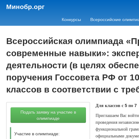
Минобр.орг
Конкурсы
Всероссийские олимпи
Всероссийская олимпиада «Пр
современные навыки»: экспер
деятельности (в целях обесп
поручения Госсовета РФ от 10
классов в соответствии с т
Для классов с
по
5
7
Подать заявку на участие в
Приглашаем Вас войти 
олимпиаде
проведения независимо
функциональной грамо
Участие в олимпиаде:
официальными докумен