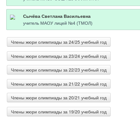
Сычёва Светлана Васильевна
учитель МАОУ лицей №4 (ТМОЛ)
Члены жюри олимпиады за 24/25 учебный год
Члены жюри олимпиады за 23/24 учебный год
Колле Ольга Николаевна
учитель труда (технологии) ГБОУ "Школа 78 г.о. Донецк",
Члены жюри олимпиады за 22/23 учебный год
Осинцева Ирина Геннадьевна
Учитель МАОУ СОШ 183
Демидова Ирина Вениаминовна
Члены жюри олимпиады за 21/22 учебный год
Мельникова Наталья Владимировна
учитель-дефектолог ГКОУ "Донецкая СШИ № 28"
учитель Муниципальное автономное общеобразователь
Быкова Ангелина Валерьевна
Члены жюри олимпиады за 20/21 учебный год
общеобразовательная школа №7"
Тертычная Оксана Николаевна
Педагог дополнительного образования МОУ "Каслинс
Репешевская Ольга Викторовна
учитель технологии МБОУ "СОШ № 1 г. Строитель Яковле
Члены жюри олимпиады за 19/20 учебный год
учитель труда (технологии) МБОУ СОШ №10
Вайгандт Светлана Михайловна
киселёва светлана владимировна
Тарбаева Клавдия Федоровна
учитель Технологии МБОУ СОШ №19 города Яровое Алт
учитель профильного труда МКОУ "Бачатская оши"
Землянская Елена Викторовна
учитель технологии МОУ Сужинская СОШ
Морунова Людмила Александровна
учитель технологии и ИЗО МОУ СШ № 44 Центрального 
учитель технологии МБОУ "Средняя общеобразовательн
Носкова Ольга Григорьевна