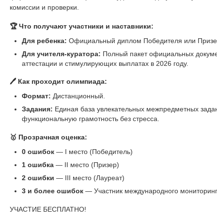
комиссии и проверки.
🏆 Что получают участники и наставники:
Для ребенка:
Официальный диплом Победителя или Призер
Для учителя-куратора:
Полный пакет официальных докуме
аттестации и стимулирующих выплатах в 2026 году.
🖊️ Как проходит олимпиада:
Формат:
Дистанционный.
Задания:
Единая база увлекательных межпредметных задани
функциональную грамотность без стресса.
🥇 Прозрачная оценка:
0 ошибок
— I место (Победитель)
1 ошибка
— II место (Призер)
2 ошибки
— III место (Лауреат)
3 и более ошибок
— Участник международного мониторин
УЧАСТИЕ БЕСПЛАТНО!