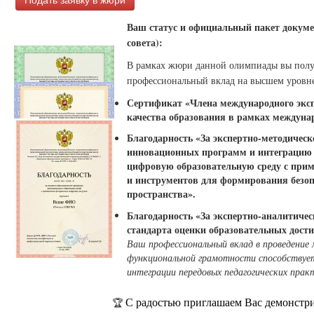
Подать заявку в жюри
Ваш статус и официальный пакет докуме
совета):
В рамках жюри данной олимпиады вы пол
профессиональный вклад на высшем уровне
Сертификат «Члена международного экспе
качества образования в рамках междуна
Благодарность «За экспертно-методичес
инновационных программ и интеграцию п
цифровую образовательную среду с при
и инструментов для формирования безоп
пространства».
Благодарность «За экспертно-аналитичес
стандарта оценки образовательных дост
Ваш профессиональный вклад в проведение
функциональной грамотности способствует
интеграции передовых педагогических прак
С радостью приглашаем Вас демонстри
🏆