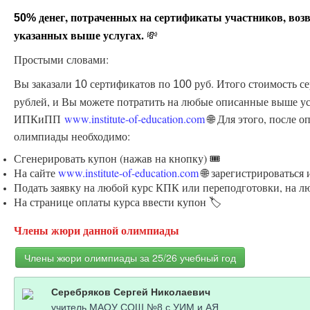
денег, потраченных на сертификаты участников, воз
50%
указанных выше услугах.
💸
Простыми словами:
Вы заказали
сертификатов по
руб. Итого стоимость с
10
100
рублей, и Вы можете потратить на любые описанные выше ус
ИПКиПП
www.institute-of-education.com
🌐 Для этого, после 
олимпиады необходимо:
Сгенерировать купон (нажав на кнопку) 🎟️
На сайте
www.institute-of-education.com
🌐 зарегистрироваться
Подать заявку на любой курс КПК или переподготовки, на л
На странице оплаты курса ввести купон 🏷️
Члены жюри данной олимпиады
Члены жюри олимпиады за 25/26 учебный год
Серебряков Сергей Николаевич
учитель МАОУ СОШ №8 с УИМ и АЯ