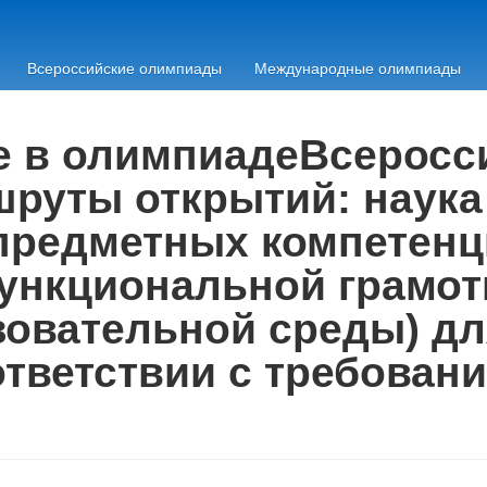
Всероссийские олимпиады
Международные олимпиады
ие в олимпиадеВсеросс
руты открытий: наука 
предметных компетенц
нкциональной грамот
зовательной среды) д
оответствии с требова