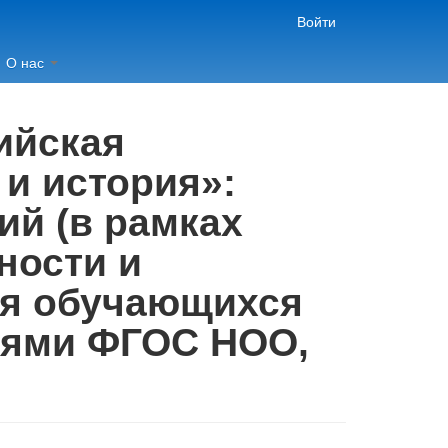
Войти
О нас
ийская
и история»:
ий (в рамках
ности и
ля обучающихся
ниями ФГОС НОО,