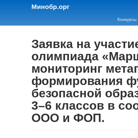
Минобр.орг
Конкурсы
Заявка на участ
олимпиада «Марш
мониторинг мета
формирования фу
безопасной обра
3–6 классов в с
ООО и ФОП.