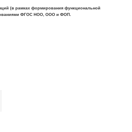
енций (в рамках формирования функциональной
ебованиями ФГОС НОО, ООО и ФОП.