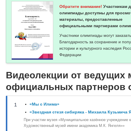
Абраменко Анна Геннадьевна
Золотарева Ирина Александровна
Обратите внимание!
Участникам 
ОФ ГБПОУ МПТ ОФ ГБПОУ МПТ
учитель информатики, физики МБОУ "СОШ №6 им. К. М
олимпиады доступны для просмо
материалы, предоставленные
Ларина Олеся Александровна
официальными партнерами олим
Преподаватель ГБПОУ МО "Сергиево-Посадский аграрн
Участники олимпиады могут заказат
Благодарность за сохранение и поп
истории и культурного наследия Рос
Федерации
Видеолекции от ведущих 
официальных партнеров
1
«Мы с Илима»
«Звездная стезя сибиряка - Михаила Кузьмича 
При участии музея «Муниципальное казённое учреждение к
Художественный музей имени академика М.К. Янгеля»»