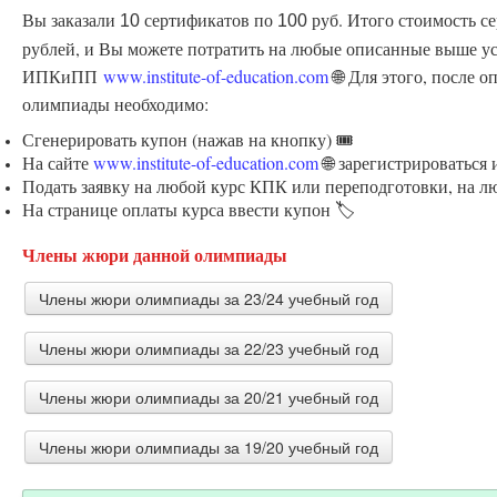
Вы заказали
сертификатов по
руб. Итого стоимость с
10
100
рублей, и Вы можете потратить на любые описанные выше ус
ИПКиПП
www.institute-of-education.com
🌐 Для этого, после 
олимпиады необходимо:
Сгенерировать купон (нажав на кнопку) 🎟️
На сайте
www.institute-of-education.com
🌐 зарегистрироваться
Подать заявку на любой курс КПК или переподготовки, на л
На странице оплаты курса ввести купон 🏷️
Члены жюри данной олимпиады
Члены жюри олимпиады за 23/24 учебный год
Члены жюри олимпиады за 22/23 учебный год
Капин Артем Витальевич
учитель Муниципальное общеобразовательное учрежд
Члены жюри олимпиады за 20/21 учебный год
школа №19
Капин Артем Витальевич
учитель математики, астрономии и физики Муниципал
Члены жюри олимпиады за 19/20 учебный год
Раменская средняя общеобразовательная школа №19
Стук Анна Кирилловна
Богданенко Елена Николаевна
преподаватель ГБПОУ "ПППК"
учитель ГБОУ РО НШИ с ПЛП