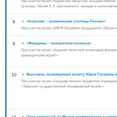
При участии музея «Кировское областное государственно
культуры "Музей К.Э. Циолковского, авиации и космонавти
8
«Королёв – космическая столица России»
При участии музея «МБУК Музейное объединение «Музеи н
9
«Женщины – покорители космоса»
При участии музея «Курский областной планетарий филиал
краеведческий музей"»
10
Выставка, посвященная визиту Юрия Гагарина
При участии музея «Государственное бюджетное учреждени
«Тверской государственный объединённый музей»»
11
Цикл экскурсий по Музею космонавтики и ракетн