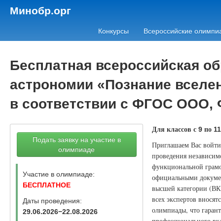
Минобр.орг
Конкурсы
Всероссийские олимпи
Бесплатная всероссийская о
астрономии «Познание вселен
в соответствии с ФГОС ООО,
Для классов с
по
9
11
Подать заявку на участие в
Приглашаем Вас войти 
олимпиаде
проведения независимо
функциональной грамо
Участие в олимпиаде:
официальными докумен
БЕСПЛАТНОЕ
высшей категории (ВК
всех экспертов вносят
Даты проведения:
олимпиады, что гаран
29.06.2026−22.08.2026
профессионального вкл