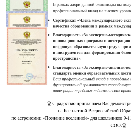
В рамках жюри данной олимпиады вы пол
профессиональный вклад на высшем уровне
Сертификат «Члена международного экспе
качества образования в рамках междуна
Благодарность «За экспертно-методичес
инновационных программ и интеграцию п
цифровую образовательную среду с при
и инструментов для формирования безоп
пространства».
Благодарность «За экспертно-аналитичес
стандарта оценки образовательных дост
Ваш профессиональный вклад в проведение
функциональной грамотности способствует
интеграции передовых педагогических прак
С радостью приглашаем Вас демонстри
🏆
на Бесплатной Всероссийской Обра
по астрономии «Познание вселенной» для школьников 9-
СОО.
🏆