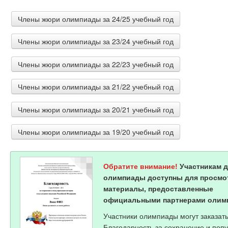
Члены жюри олимпиады за 24/25 учебный год
Члены жюри олимпиады за 23/24 учебный год
Лозовицкая Марина Юрьевна
Преподаватель ГБУ КО ПОО "Колледж информационных 
Члены жюри олимпиады за 22/23 учебный год
Рязанская Алена Владимировна
Учитель технологии, финансовой грамотности, черчен
Бандак Светлана Анатольевна
Члены жюри олимпиады за 21/22 учебный год
Гафипова Альфия Фаритовна
учитель ИЗО, технологии ГБОУ лицей 410
Учитель изобразительного искусства и черчения МБОУ 
Ситникова Татьяна Александровна
Члены жюри олимпиады за 20/21 учебный год
Кутная Кутной Татьяне
Учитель технологии ГБОУ школа 181 Центрального рай
учитель технологии и черчения МБОУ "СОШ № 6" г. Але
Руссело Светлана Валерьевна
Члены жюри олимпиады за 19/20 учебный год
Иванов Анатолий Титович
учитель Изобразительного искусства и Черчения МБО
Кашина Ольга Львовна
учитель технологии МБОУ "Ботулинская СОШ"
Захарова Оксана Юрьевна
учитель Изобразительного искусства и черчения МБОУ
Ларина Любовь Александровна
учитель черчения МКОУ "Мыскаменская школа-интерна
Обратите внимание!
Участникам 
преподпватель ГБПОУ НСО "БПК"
Явгастин Артур Масхутович
олимпиады доступны для просмо
Мастер производственного обучения ГАПОУ ГТТ г. Оре
материалы, предоставленные
Велигорская Валентина Леонидовна
официальными партнерами олим
Преподаватель ГБПОУ "ЧХТТ"
Баринкова Людмила Владимировна
Участники олимпиады могут заказат
зам.директора по УВР МАОУ "Ангарский лицей № 2 имен
Благодарность за сохранение и поп