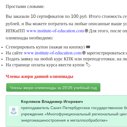
Простыми словами:
Вы заказали
сертификатов по
руб. Итого стоимость с
10
100
рублей, и Вы можете потратить на любые описанные выше ус
ИПКиПП
www.institute-of-education.com
🌐 Для этого, после 
олимпиады необходимо:
Сгенерировать купон (нажав на кнопку) 🎟️
На сайте
www.institute-of-education.com
🌐 зарегистрироваться
Подать заявку на любой курс КПК или переподготовки, на л
На странице оплаты курса ввести купон 🏷️
Члены жюри данной олимпиады
Члены жюри олимпиады за 25/26 учебный год
Корляков Владимир Игоревич
преподаватель Санкт-Петербургское государственное 
учреждение «Многофункциональный региональный цен
энергомашиностроения и металлообработки»