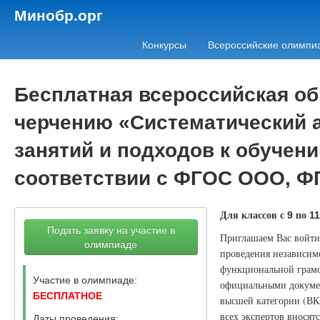
Минобр.орг
Конкурсы
Всероссийские олимпи
Бесплатная всероссийская о
черчению «Систематический 
занятий и подходов к обучени
соответствии с ФГОС ООО, 
Для классов с
по
9
11
Подать заявку на участие в
Приглашаем Вас войти 
олимпиаде
проведения независимо
функциональной грамо
Участие в олимпиаде:
официальными докумен
БЕСПЛАТНОЕ
высшей категории (ВК
всех экспертов вносят
Даты проведения: