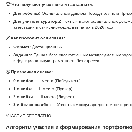
🏆 Что получают участники и наставники:
Для ребенка:
Официальный диплом Победителя или Призер
Для учителя-куратора:
Полный пакет официальных докуме
аттестации и стимулирующих выплатах в 2026 году.
🖊️ Как проходит олимпиада:
Формат:
Дистанционный.
Задания:
Единая база увлекательных межпредметных задани
и функциональную грамотность без стресса.
🥇 Прозрачная оценка:
0 ошибок
— I место (Победитель)
1 ошибка
— II место (Призер)
2 ошибки
— III место (Лауреат)
3 и более ошибок
— Участник международного мониторин
УЧАСТИЕ БЕСПЛАТНО!
Алгоритм участия и формирования портфолио