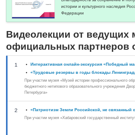
Белослуцева Анастасия Александровна
истории и культурного наследия Рос
Преподаватель КГБ ПОУ "Комсомольский-на-Амуре стр
Федерации
Жучкова Марина Юрьевна
учитель изобразительного искусства и черчения МБОУ г
Хохлова Ольга Сергеевна
Видеолекции от ведущих 
учитель МАОУ " СОШ №24"
Шеина Галина Петровна
официальных партнеров
преподаватель дисциплин общепрофессионального и 
Павловская Анна Юрьевна
1
Интерактивная онлайн-экскурсия «Победный ма
Учитель технологии МБОУ г. Керчи РК "Школа № 4 им. А
«Трудовые резервы в годы блокады Ленинград
При участии музея «Музей истории профессионального обр
Демченко Ирина Витальевна
бюджетного нетипового образовательного учреждения Дво
Учитель черчения МБОУ СОШ N 9 города Каменск-Шах
Петербурга»
Степанова Светлана Николаевна
2
«Патриотизм Земли Российской, не связанный 
учитель ИЗО, черчения и технологии МОУ ИРМО "Пли
При участии музея «Хабаровский государственный институ