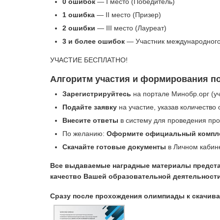
0 ошибок
— I место (Победитель)
1 ошибка
— II место (Призер)
2 ошибки
— III место (Лауреат)
3 и более ошибок
— Участник международного
УЧАСТИЕ БЕСПЛАТНО!
Алгоритм участия и формирования п
Зарегистрируйтесь
на портале Минобр.орг (уч
Подайте заявку
на участие, указав количество
Внесите ответы
в систему для проведения про
По желанию:
Оформите официальный компл
Скачайте готовые документы
в Личном кабине
Все выдаваемые наградные материалы предста
качество Вашей образовательной деятельности
Сразу после прохождения олимпиады к скачи