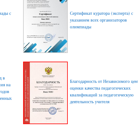
иады с
Сертификат куратора (эксперта) с
указанием всех организаторов
олимпиады
д в
Благодарность от Независимого цен
ния на
оценки качества педагогических
тодов
квалификаций за педагогическую
менных
деятельность учителя