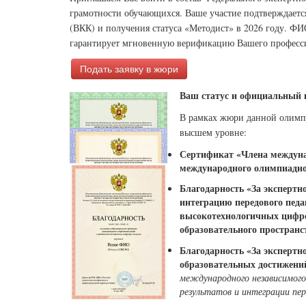
грамотности обучающихся. Ваше участие подтверждает
(ВКК) и получения статуса «Методист» в 2026 году. ФИ
гарантирует мгновенную верификацию Вашего професси
Подать заявку в жюри
Ваш статус и официальный п
В рамках жюри данной олимп
высшем уровне:
Сертификат «Члена междунар
международного олимпиадно
Благодарность «За эксперт
интеграцию передового педа
высокотехнологичных цифро
образовательного пространс
Благодарность «За экспертн
образовательных достижени
международного независимого
результатов и интеграции пер