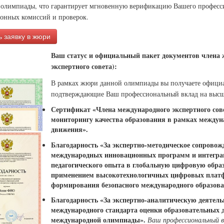
 олимпиады, что гарантирует мгновенную верификацию Вашего професси
ионных комиссий и проверок.
 заявку в жюри
Ваш статус и официальный пакет документов члена
экспертного совета):
В рамках жюри данной олимпиады вы получаете офици
подтверждающие Ваш профессиональный вклад на высш
Сертификат «Члена международного экспертного сове
мониторингу качества образования в рамках междун
движения».
Благодарность «За экспертно-методическое сопровож
международных инновационных программ и интегра
педагогического опыта в глобальную цифровую образ
применением высокотехнологичных цифровых платф
формирования безопасного международного образова
Благодарность «За экспертно-аналитическую деятель
международного стандарта оценки образовательных 
международной олимпиады».
Ваш профессиональный в