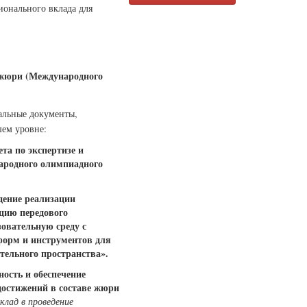
онального вклада для
 жюри (Международного
альные документы,
ем уровне:
та по экспертизе и
ародного олимпиадного
дение реализации
цию передового
овательную среду с
орм и инструментов для
тельного пространства».
ность и обеспечение
достижений в составе жюри
клад в проведение