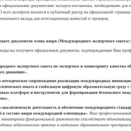
ся официальными документами эксперта-наставника, необходимыми для 
О всех экспертов вносятся в публичный реестр на официальной странице
онального вклада для аттестационных комиссий и проверок.
акет документов члена жюри (Международного экспертного совета):
иады вы получаете официальные документы, подтверждающие Ваш проф
одного экспертного совета по экспертизе и мониторингу качества о
го движения».
но-методическое сопровождение реализации международных инновац
гогического опыта в глобальную цифровую образовательную среду с
вых платформ и инструментов для формирования безопасного межд
тва».
о-аналитическую деятельность и обеспечение международного станда
й в составе жюри международной олимпиады».
Ваш профессиональный 
 мониторинга функциональной грамотности способствует объективизац
едовых педагогических практик в глобальное образовательное пространс