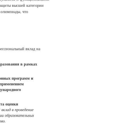
защиты высшей категории
 олимпиады, что
ессиональный вклад на
бразования в рамках
ионных программ и
 применением
ународного
рта оценки
вклад в проведение
ии образовательных
тво.