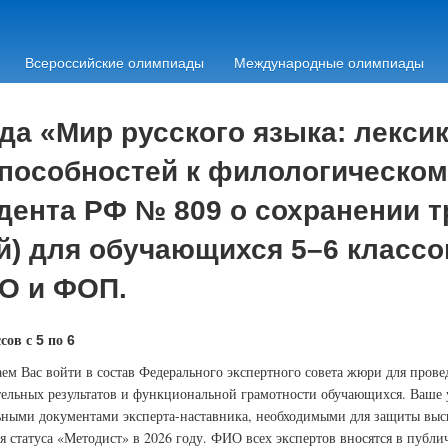
Всероссийские олимпиады
Международные олимпиады
а «Мир русского языка: лексик
пособностей к филологическому
дента РФ № 809 о сохранении 
) для обучающихся 5–6 классов
О и ФОП.
сов с
по
5
6
ем Вас войти в состав Федерального экспертного совета жюри для пров
тельных результатов и функциональной грамотности обучающихся. Ваше 
ными документами эксперта-наставника, необходимыми для защиты выс
я статуса «Методист» в 2026 году. ФИО всех экспертов вносятся в публ