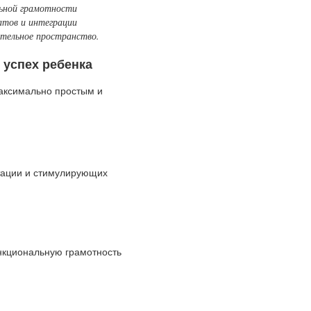
льной грамотности
атов и интеграции
ательное пространство.
 успех ребенка
аксимально простым и
тации и стимулирующих
нкциональную грамотность