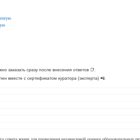
латную
ную
но заказать сразу после внесения ответов 📑.
ен вместе с сертификатом куратора (эксперта) 📲.
ого совета жюри для проведения независимой оценки образовательных р