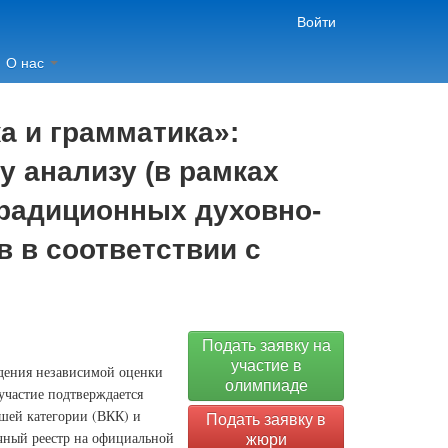
Войти
О нас
а и грамматика»:
 анализу (в рамках
традиционных духовно-
 в соответствии с
Подать заявку на
участие в
едения независимой оценки
олимпиаде
участие подтверждается
шей категории (ВКК) и
Подать заявку в
ичный реестр на официальной
жюри