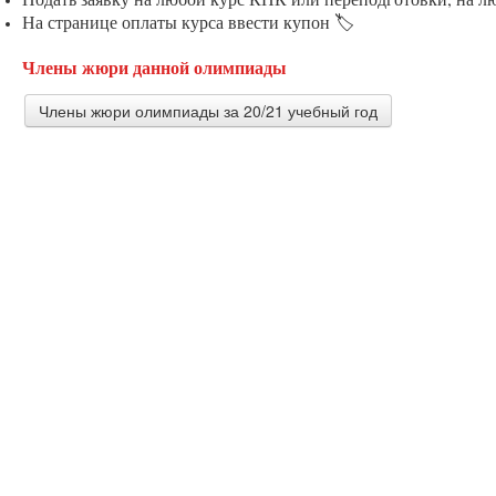
На странице оплаты курса ввести купон 🏷️
Члены жюри данной олимпиады
Члены жюри олимпиады за 20/21 учебный год
Гадянова Галина Валерьевна
учитель истории и обществознания МБОУ ЖДЛ имени А
Верхнебуреинского района Хабаровского края