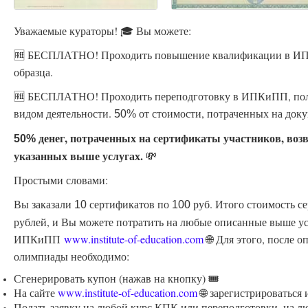
Уважаемые кураторы! 🎓 Вы можете:
🆓 БЕСПЛАТНО! Проходить повышение квалификации в ИПК
образца.
🆓 БЕСПЛАТНО! Проходить переподготовку в ИПКиПП, пол
видом деятельности.
от стоимости, потраченных на доку
50%
денег, потраченных на сертификаты участников, воз
50%
указанных выше услугах.
💸
Простыми словами:
Вы заказали
сертификатов по
руб. Итого стоимость с
10
100
рублей, и Вы можете потратить на любые описанные выше ус
ИПКиПП
www.institute-of-education.com
🌐 Для этого, после 
олимпиады необходимо:
Сгенерировать купон (нажав на кнопку) 🎟️
На сайте
www.institute-of-education.com
🌐 зарегистрироваться
Подать заявку на любой курс КПК или переподготовки, на л