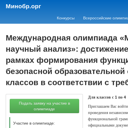
Минобр.орг
Конкурсы
Всероссийские олимпи
Международная олимпиада «М
научный анализ»: достижение
рамках формирования функци
безопасной образовательной
классов в соответствии с т
Для классов с
по
1
4
Подать заявку на участие в
Приглашаем Вас войти 
олимпиаде
проведения независимо
функциональной грамо
Участие в олимпиаде:
официальными докумен