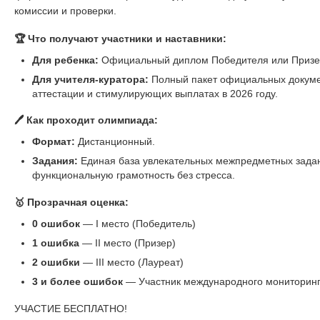
комиссии и проверки.
🏆 Что получают участники и наставники:
Для ребенка:
Официальный диплом Победителя или Призер
Для учителя-куратора:
Полный пакет официальных докуме
аттестации и стимулирующих выплатах в 2026 году.
🖊️ Как проходит олимпиада:
Формат:
Дистанционный.
Задания:
Единая база увлекательных межпредметных задани
функциональную грамотность без стресса.
🥇 Прозрачная оценка:
0 ошибок
— I место (Победитель)
1 ошибка
— II место (Призер)
2 ошибки
— III место (Лауреат)
3 и более ошибок
— Участник международного мониторин
УЧАСТИЕ БЕСПЛАТНО!