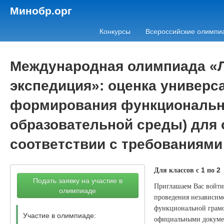
Минобр.орг
Конкурсы
Всероссийские олимпи
Международная олимпиада «Л
экспедиция»: оценка универс
формирования функционально
образовательной среды) для 
соответствии с требованиям
Для классов с
по
1
2
Подать заявку на участие в
Приглашаем Вас войти 
олимпиаде
проведения независимо
функциональной грамо
Участие в олимпиаде:
официальными докумен