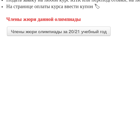
На странице оплаты курса ввести купон 🏷️
Члены жюри данной олимпиады
Члены жюри олимпиады за 20/21 учебный год
Гадянова Галина Валерьевна
Учитель истории и обществознания МБОУ ЖДЛ имени А
Верхнебуреинского района Хабаровского края