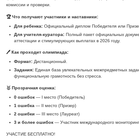
комиссии и проверки.
🏆 Что получают участники и наставники:
Для ребенка:
Официальный диплом Победителя или Призер
Для учителя-куратора:
Полный пакет официальных докуме
аттестации и стимулирующих выплатах в 2026 году.
🖊️ Как проходит олимпиада:
Формат:
Дистанционный.
Задания:
Единая база увлекательных межпредметных задани
функциональную грамотность без стресса.
🥇 Прозрачная оценка:
0 ошибок
— I место (Победитель)
1 ошибка
— II место (Призер)
2 ошибки
— III место (Лауреат)
3 и более ошибок
— Участник международного мониторин
УЧАСТИЕ БЕСПЛАТНО!