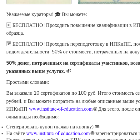
Уважаемые кураторы! 🎓 Вы можете:
🆓 БЕСПЛАТНО! Проходить повышение квалификации в ИПК
образца.
🆓 БЕСПЛАТНО! Проходить переподготовку в ИПКиПП, пол
видом деятельности.
от стоимости, потраченных на доку
50%
денег, потраченных на сертификаты участников, воз
50%
указанных выше услугах.
💸
Простыми словами:
Вы заказали
сертификатов по
руб. Итого стоимость с
10
100
рублей, и Вы можете потратить на любые описанные выше ус
ИПКиПП
www.institute-of-education.com
🌐 Для этого, после 
олимпиады необходимо:
Сгенерировать купон (нажав на кнопку) 🎟️
На сайте
www.institute-of-education.com
🌐 зарегистрироваться
Подать заявку на любой курс КПК или переподготовки, на л