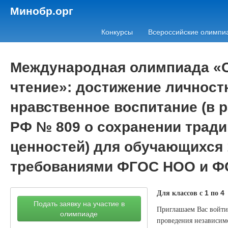
Минобр.орг
Конкурсы
Всероссийские олимпи
Международная олимпиада «С
чтение»: достижение личност
нравственное воспитание (в 
РФ № 809 о сохранении трад
ценностей) для обучающихся 
требованиями ФГОС НОО и Ф
Для классов с
по
1
4
Подать заявку на участие в
Приглашаем Вас войти 
олимпиаде
проведения независимо