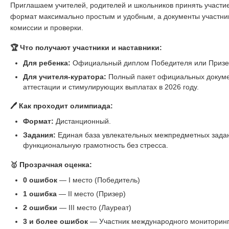
Приглашаем учителей, родителей и школьников принять участ
формат максимально простым и удобным, а документы участни
комиссии и проверки.
🏆 Что получают участники и наставники:
Для ребенка:
Официальный диплом Победителя или Призер
Для учителя-куратора:
Полный пакет официальных докуме
аттестации и стимулирующих выплатах в 2026 году.
🖊️ Как проходит олимпиада:
Формат:
Дистанционный.
Задания:
Единая база увлекательных межпредметных задани
функциональную грамотность без стресса.
🥇 Прозрачная оценка:
0 ошибок
— I место (Победитель)
1 ошибка
— II место (Призер)
2 ошибки
— III место (Лауреат)
3 и более ошибок
— Участник международного мониторин