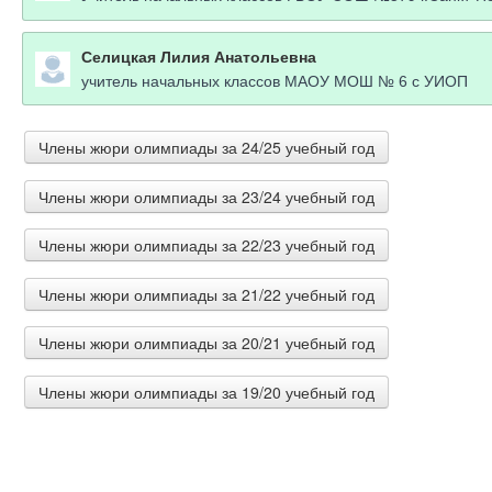
Селицкая Лилия Анатольевна
учитель начальных классов МАОУ МОШ № 6 с УИОП
Члены жюри олимпиады за 24/25 учебный год
Члены жюри олимпиады за 23/24 учебный год
Столбова Ирина Евгеньевна
учитель МОУ СОШ №9 им . В.Т.Степанченко г. Ржев
Члены жюри олимпиады за 22/23 учебный год
Старченко Елена Юрьевна
Педагог - психолог ГБОУ Школа № 1811
Орлова Ирина Владимировна
Члены жюри олимпиады за 21/22 учебный год
Зверева Татьяна Валентиновна
Учитель начальных классов ГБОУ СОШ 382
учитель начальных классов МАОУ "Гимназия" г. Чернуш
Гущина Лариса Владимировна
Члены жюри олимпиады за 20/21 учебный год
Богатова Алёна Валерьевна
Учитель начальных классов МБОУ" Коробицынская СО
Дыкач Светлана Сергеевна
учитель начальных классов МОУ "СОШ № 45"
Ткачева Вера Вячеславовна
Члены жюри олимпиады за 19/20 учебный год
Педагог-библиотекарь МБОУ СОШ с. Рейдово им. Ильич
Ковшилова Светлана Николаевга
учитель-логопед МБДОУ "Детский сад №41 "Жаворонок"
Чернова Маргарита Владимировна
преподаватель Самарский социально-педагогический к
Прохорова Виктория Витальевна
Учитель начальных классов МБОУ ООШ 15
Ободянская Лидия Алексеевна
Скокова Екатерина Евгеньевна
учитель начальных классов ФГКОУ "СОШ № 140"
Демьяненко Елена Александровна
Учитель МОБУ "СОШ №10"
Учитель начальных классов МБОУ лицей№7
Сорокина Ольга Анатольевна