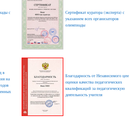
иады с
Сертификат куратора (эксперта) с
указанием всех организаторов
олимпиады
д в
Благодарность от Независимого цен
ния на
оценки качества педагогических
тодов
квалификаций за педагогическую
менных
деятельность учителя