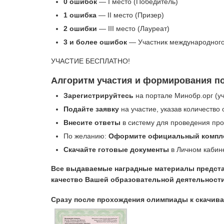
0 ошибок
— I место (Победитель)
1 ошибка
— II место (Призер)
2 ошибки
— III место (Лауреат)
3 и более ошибок
— Участник международного
УЧАСТИЕ БЕСПЛАТНО!
Алгоритм участия и формирования п
Зарегистрируйтесь
на портале Минобр.орг (уч
Подайте заявку
на участие, указав количество
Внесите ответы
в систему для проведения про
По желанию:
Оформите официальный компл
Скачайте готовые документы
в Личном кабине
Все выдаваемые наградные материалы предста
качество Вашей образовательной деятельности
Сразу после прохождения олимпиады к скачи