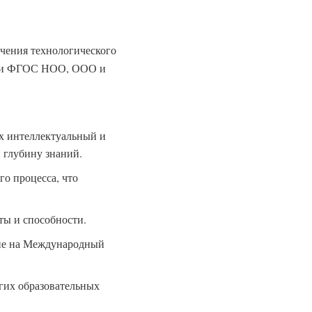
ечения технологического
ниями ФГОС НОО, ООО и
х интеллектуальный и
 глубину знаний.
о процесса, что
ты и способности.
ние на Международный
гих образовательных