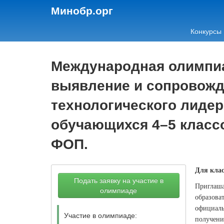
Минобр.орг
Конкурсы
Международная олимпиа
выявление и сопровожде
технологического лидерс
обучающихся 4–5 класс
ФОП.
Для клас
Подать заявку на участие в
Приглаша
олимпиаде
образова
официаль
Участие в олимпиаде:
получени