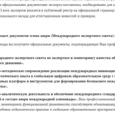
ся официальными документами эксперта-наставника, необходимыми для 
О всех экспертов вносятся в публичный реестр на официальной странице
онального вклада для аттестационных комиссий и проверок.
акет документов члена жюри (Международного экспертного совета):
иады вы получаете официальные документы, подтверждающие Ваш проф
одного экспертного совета по экспертизе и мониторингу качества о
го движения».
но-методическое сопровождение реализации международных инновац
гогического опыта в глобальную цифровую образовательную среду с
вых платформ и инструментов для формирования безопасного межд
тва».
о-аналитическую деятельность и обеспечение международного станда
й в составе жюри международной олимпиады».
Ваш профессиональный 
 мониторинга функциональной грамотности способствует объективизац
едовых педагогических практик в глобальное образовательное пространс