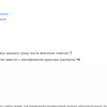
латную
ьную
но заказать сразу после внесения ответов 📑.
ен вместе с сертификатом куратора (эксперта) 📲.
ого совета жюри для проведения независимой оценки образовательных р