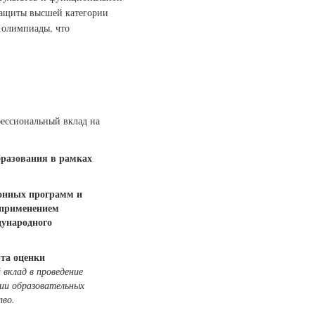
защиты высшей категории
 олимпиады, что
ессиональный вклад на
бразования в рамках
ионных программ и
 применением
ународного
рта оценки
вклад в проведение
ии образовательных
тво.