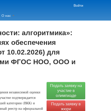
Войти
О нас
ости: алгоритмика»:
лях обеспечения
т 10.02.2026) для
иями ФГОС НОО, ООО и
Подать заявку на
участие в
едения независимой оценки
олимпиаде
участие подтверждается
шей категории (ВКК) и
Подать заявку в
ичный реестр на официальной
жюри