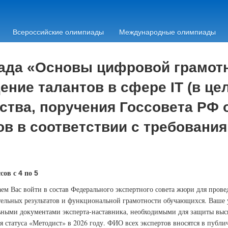
Всероссийские олимпиады
Международные олимпиады
да «Основы цифровой грамотн
ние талантов в сфере IT (в це
тва, поручения Госсовета РФ о
ов в соответствии с требован
сов с
по
4
5
ем Вас войти в состав Федерального экспертного совета жюри для пров
тельных результатов и функциональной грамотности обучающихся. Ваше 
ными документами эксперта-наставника, необходимыми для защиты выс
я статуса «Методист» в 2026 году. ФИО всех экспертов вносятся в публ