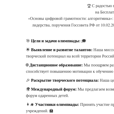
С радостью 
🏆
на Беспла
«Основы цифровой грамотности: алгоритмика»: в
лидерства, поручения Госсовета РФ от 10.02
Цели и задачи олимпиады:
🎯
🎓
Выявление и развитие талантов:
🌟
Наша мисси
творческий потенциал на всей территории Росси
Дистанционное образование:
🌐
Мы поощряем раз
способствует повышению мотивации к обучению 
Раскрытие творческого потенциала:
🎉
Наша це
Международный форум:
🌍
Мы предлагаем возм
форум одаренных детей.
Участники олимпиады:
👩‍🎓
Принять участие пр
учреждений. 🏫