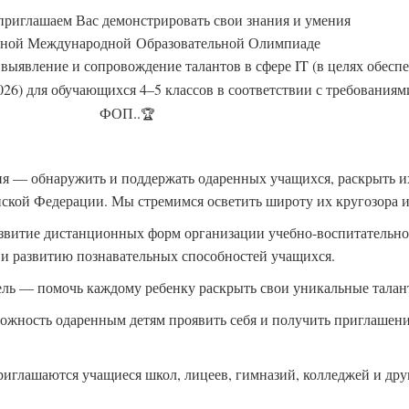
приглашаем Вас демонстрировать свои знания и умения
тной Международной Образовательной Олимпиаде
ыявление и сопровождение талантов в сфере IT (в целях обесп
.2026) для обучающихся 4–5 классов в соответствии с требова
ФОП..
🏆
я — обнаружить и поддержать одаренных учащихся, раскрыть и
йской Федерации. Мы стремимся осветить широту их кругозора и
витие дистанционных форм организации учебно-воспитательног
и развитию познавательных способностей учащихся.
ль — помочь каждому ребенку раскрыть свои уникальные талан
ожность одаренным детям проявить себя и получить приглаше
иглашаются учащиеся школ, лицеев, гимназий, колледжей и дру