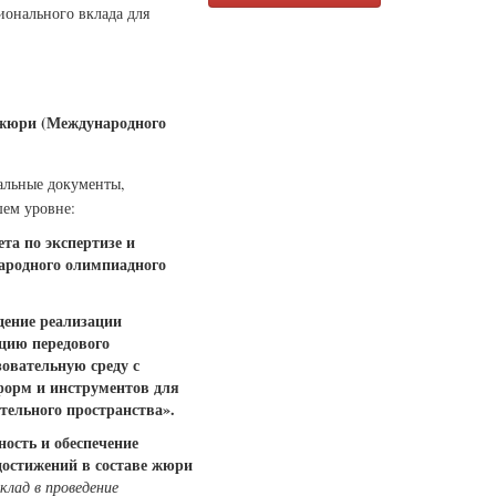
онального вклада для
 жюри (Международного
альные документы,
ем уровне:
та по экспертизе и
ародного олимпиадного
дение реализации
цию передового
овательную среду с
орм и инструментов для
тельного пространства».
ность и обеспечение
достижений в составе жюри
клад в проведение