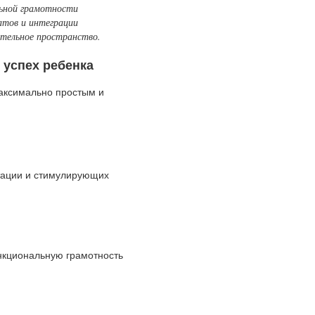
льной грамотности
атов и интеграции
ательное пространство.
 успех ребенка
аксимально простым и
тации и стимулирующих
нкциональную грамотность