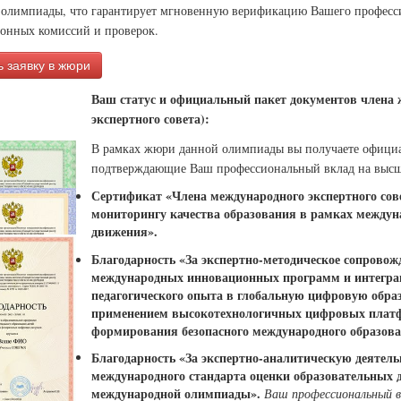
 олимпиады, что гарантирует мгновенную верификацию Вашего професси
ионных комиссий и проверок.
 заявку в жюри
Ваш статус и официальный пакет документов члена
экспертного совета):
В рамках жюри данной олимпиады вы получаете офици
подтверждающие Ваш профессиональный вклад на высш
Сертификат «Члена международного экспертного сове
мониторингу качества образования в рамках междун
движения».
Благодарность «За экспертно-методическое сопровож
международных инновационных программ и интегра
педагогического опыта в глобальную цифровую образ
применением высокотехнологичных цифровых платф
формирования безопасного международного образова
Благодарность «За экспертно-аналитическую деятель
международного стандарта оценки образовательных 
международной олимпиады».
Ваш профессиональный в