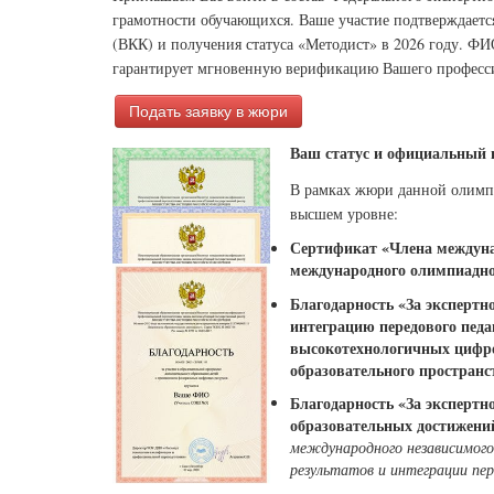
грамотности обучающихся. Ваше участие подтверждает
(ВКК) и получения статуса «Методист» в 2026 году. ФИ
гарантирует мгновенную верификацию Вашего професси
Подать заявку в жюри
Ваш статус и официальный п
В рамках жюри данной олимп
высшем уровне:
Сертификат «Члена междунар
международного олимпиадно
Благодарность «За эксперт
интеграцию передового педа
высокотехнологичных цифро
образовательного пространс
Благодарность «За экспертн
образовательных достижени
международного независимого
результатов и интеграции пер