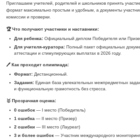
Приглашаем учителей, родителей и школьников принять участ
формат максимально простым и удобным, а документы участни
комиссии и проверки.
🏆 Что получают участники и наставники:
Для ребенка:
Официальный диплом Победителя или Призер
Для учителя-куратора:
Полный пакет официальных докуме
аттестации и стимулирующих выплатах в 2026 году.
🖊️ Как проходит олимпиада:
Формат:
Дистанционный.
Задания:
Единая база увлекательных межпредметных задани
и функциональную грамотность без стресса.
🥇 Прозрачная оценка:
0 ошибок
— I место (Победитель)
1 ошибка
— II место (Призер)
2 ошибки
— III место (Лауреат)
3 и более ошибок
— Участник международного мониторин