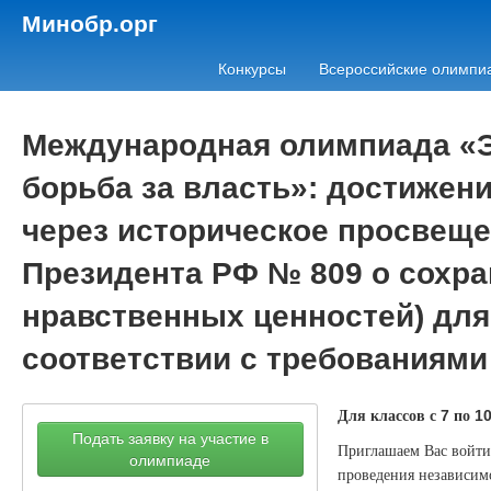
Минобр.орг
Конкурсы
Всероссийские олимпи
Международная олимпиада «Э
борьба за власть»: достижен
через историческое просвеще
Президента РФ № 809 о сохр
нравственных ценностей) для
соответствии с требованиям
Для классов с
по
7
1
Подать заявку на участие в
Приглашаем Вас войти 
олимпиаде
проведения независимо