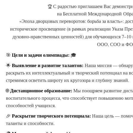
С радостью приглашаем Вас демонстри
🏆
на Бесплатной Международной Обр
«Эпоха дворцовых переворотов: борьба за власть»: до
историческое просвещение (в рамках реализации Указа Пр
духовно-нравственных ценностей) для обучающихся 7–10 
ООО, СОО и ФО
Цели и задачи олимпиады:
🎯
🎓
Выявление и развитие талантов:
🌟
Наша миссия — обнаруж
раскрыть их интеллектуальный и творческий потенциал на 
стремимся осветить широту их кругозора и глубину знаний.
Дистанционное образование:
🌐
Мы поощряем развитие дист
воспитательного процесса, что способствует повышению мо
способностей учащихся.
Раскрытие творческого потенциала:
🎉
Наша цель — помоч
таланты и способности.