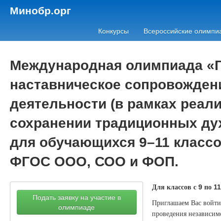
Минобр.орг
Конкурсы
Всероссийские олимпи
Международная олимпиада «Го
наставническое сопровожден
деятельности (в рамках реал
сохранении традиционных ду
для обучающихся 9–11 классо
ФГОС ООО, СОО и ФОП.
Для классов с
по
9
11
Подать заявку на участие в
Приглашаем Вас войти 
олимпиаде
проведения независимо