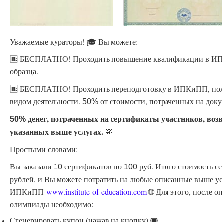
Уважаемые кураторы! 🎓 Вы можете:
🆓 БЕСПЛАТНО! Проходить повышение квалификации в ИПК
образца.
🆓 БЕСПЛАТНО! Проходить переподготовку в ИПКиПП, пол
видом деятельности.
от стоимости, потраченных на доку
50%
денег, потраченных на сертификаты участников, воз
50%
указанных выше услугах.
💸
Простыми словами:
Вы заказали
сертификатов по
руб. Итого стоимость с
10
100
рублей, и Вы можете потратить на любые описанные выше ус
ИПКиПП
www.institute-of-education.com
🌐 Для этого, после 
олимпиады необходимо:
Сгенерировать купон (нажав на кнопку) 🎟️