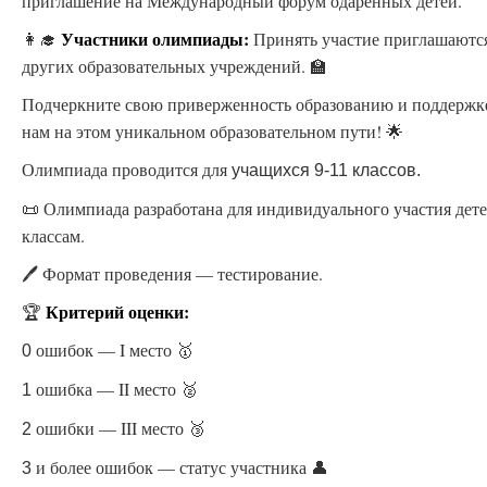
приглашение на Международный форум одаренных детей.
Участники олимпиады:
👩‍🎓
Принять участие приглашаются
других образовательных учреждений. 🏫
Подчеркните свою приверженность образованию и поддержк
нам на этом уникальном образовательном пути! 🌟
Олимпиада проводится для
учащихся 9-11 классов.
📜 Олимпиада разработана для индивидуального участия дете
классам.
🖊️ Формат проведения — тестирование.
Критерий оценки:
🏆
ошибок — I место 🥇
0
ошибка — II место 🥈
1
ошибки — III место 🥉
2
и более ошибок — статус участника 👤
3