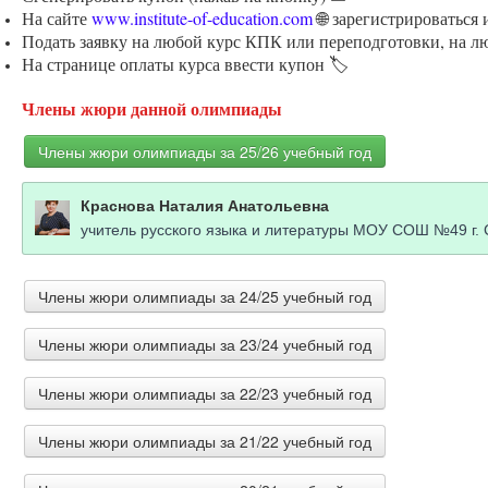
На сайте
www.institute-of-education.com
🌐 зарегистрироваться
Подать заявку на любой курс КПК или переподготовки, на л
На странице оплаты курса ввести купон 🏷️
Члены жюри данной олимпиады
Члены жюри олимпиады за 25/26 учебный год
Краснова Наталия Анатольевна
учитель русского языка и литературы МОУ СОШ №49 г.
Члены жюри олимпиады за 24/25 учебный год
Члены жюри олимпиады за 23/24 учебный год
Фабрая Елена Ивановна
Учитель русского языка Учитель русского языка
Члены жюри олимпиады за 22/23 учебный год
Жерлыгина Наталия Андреевна
учитель русского языка и литературы МАОУ-лицей № 173
Члены жюри олимпиады за 21/22 учебный год
Пастухова Оксана Анатольевна
Учитель русского языка и литературы МБОУ СОШ 52, г.
Жаренова Светлана Юрьевна