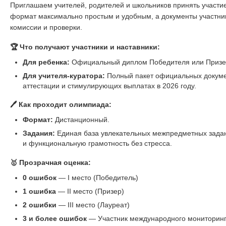
Приглашаем учителей, родителей и школьников принять участ
формат максимально простым и удобным, а документы участни
комиссии и проверки.
🏆 Что получают участники и наставники:
Для ребенка:
Официальный диплом Победителя или Призер
Для учителя-куратора:
Полный пакет официальных докуме
аттестации и стимулирующих выплатах в 2026 году.
🖊️ Как проходит олимпиада:
Формат:
Дистанционный.
Задания:
Единая база увлекательных межпредметных задани
и функциональную грамотность без стресса.
🥇 Прозрачная оценка:
0 ошибок
— I место (Победитель)
1 ошибка
— II место (Призер)
2 ошибки
— III место (Лауреат)
3 и более ошибок
— Участник международного мониторин