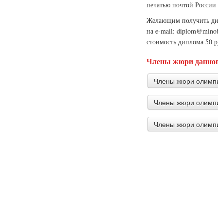
печатью почтой России 
Желающим получить дип
на e-mail: diplom@mino
стоимость диплома 50 
Члены жюри данног
Члены жюри олимпи
Члены жюри олимпи
Суровнева Г
Учитель МБО
Члены жюри олимпи
Фоменко Анн
учитель биол
Зебрева Нат
Волковский 
Лымарь Мар
Волковский 
педагог допо
развития твор
Гильмутдино
учительначал
Мироненко М